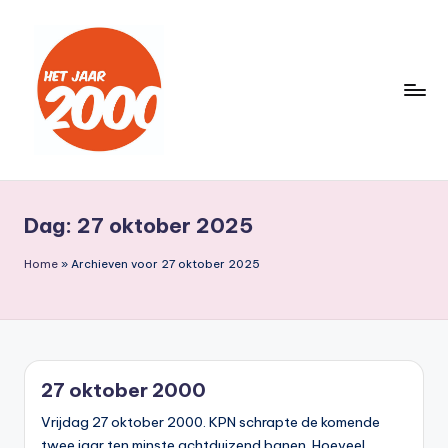
Ga
naar
de
inhoud
H
Een
jaar
e
lang
Dag:
27 oktober 2025
t
terug
naar
J
Home
»
Archieven voor 27 oktober 2025
het
a
jaar
a
2000
r
27 oktober 2000
2
Vrijdag 27 oktober 2000. KPN schrapte de komende
0
twee jaar ten minste achtduizend banen. Hoeveel