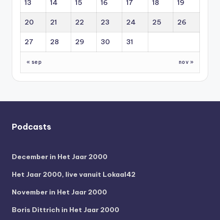
13
14
15
16
17
18
19
20
21
22
23
24
25
26
27
28
29
30
31
« sep
nov »
Podcasts
December in Het Jaar 2000
Het Jaar 2000, live vanuit Lokaal42
November in Het Jaar 2000
Boris Dittrich in Het Jaar 2000