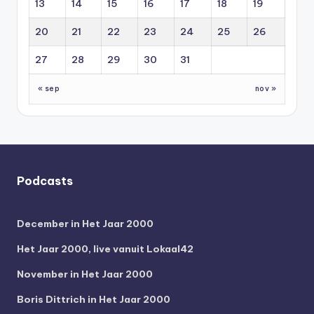
13
14
15
16
17
18
19
20
21
22
23
24
25
26
27
28
29
30
31
« sep
nov »
Podcasts
December in Het Jaar 2000
Het Jaar 2000, live vanuit Lokaal42
November in Het Jaar 2000
Boris Dittrich in Het Jaar 2000