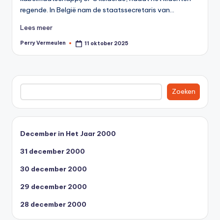
0
regende. In België nam de staatssecretaris van…
0
Lees meer
Perry Vermeulen
11 oktober 2025
Geplaatst
door
Zoeken
Zoeken
December in Het Jaar 2000
31 december 2000
30 december 2000
29 december 2000
28 december 2000