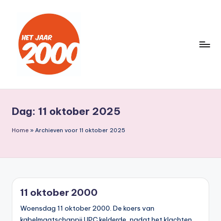
Ga
naar
de
inhoud
H
Een
jaar
e
lang
Dag:
11 oktober 2025
t
terug
naar
J
Home
»
Archieven voor 11 oktober 2025
het
a
jaar
a
2000
r
11 oktober 2000
2
Woensdag 11 oktober 2000. De koers van
0
kabelmaatschappij UPC kelderde, nadat het klachten