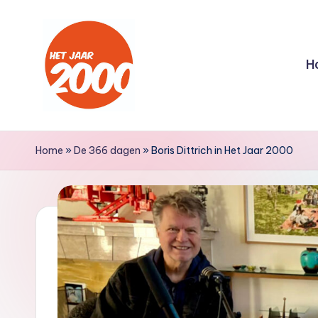
Ga
naar
H
de
inhoud
H
Een
jaar
e
Home
»
De 366 dagen
»
Boris Dittrich in Het Jaar 2000
lang
t
terug
naar
J
het
a
jaar
2000
a
r