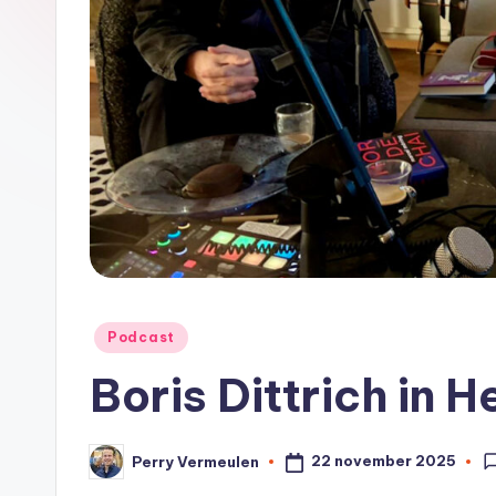
2
0
0
0
Geplaatst
Podcast
in
Boris Dittrich in 
22 november 2025
Perry Vermeulen
Geplaatst
door