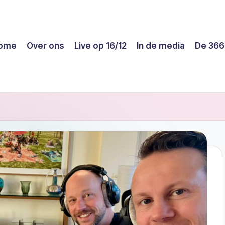
ome
Over ons
Live op 16/12
In de media
De 366