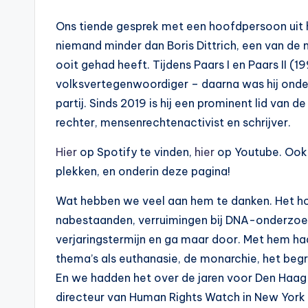
Ons tiende gesprek met een hoofdpersoon uit 
niemand minder dan Boris Dittrich, een van d
ooit gehad heeft. Tijdens Paars I en Paars II
volksvertegenwoordiger – daarna was hij onder 
partij. Sinds 2019 is hij een prominent lid van d
rechter, mensenrechtenactivist en schrijver.
Hier
op Spotify te vinden,
hier
op Youtube. Ook 
plekken, en onderin deze pagina!
Wat hebben we veel aan hem te danken. Het ho
nabestaanden, verruimingen bij DNA-onderzoek 
verjaringstermijn en ga maar door. Met hem h
thema’s als euthanasie, de monarchie, het beg
En we hadden het over de jaren voor Den Haag e
directeur van Human Rights Watch in New York e