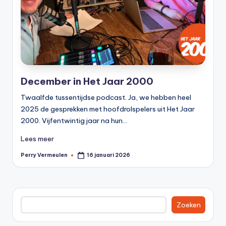
0
0
December in Het Jaar 2000
Twaalfde tussentijdse podcast. Ja, we hebben heel
2025 de gesprekken met hoofdrolspelers uit Het Jaar
2000. Vijfentwintig jaar na hun…
Lees meer
Perry Vermeulen
16 januari 2026
Geplaatst
door
Zoeken
Zoeken