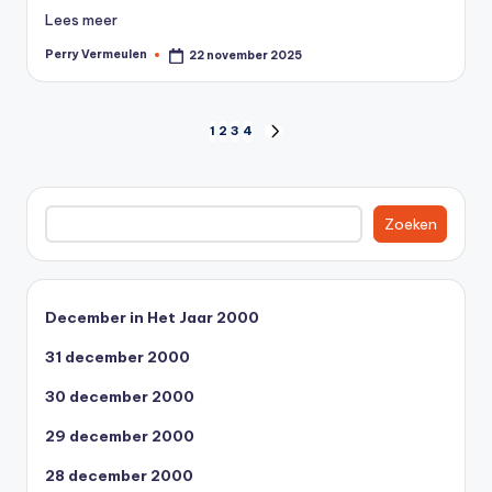
Lees meer
Perry Vermeulen
22 november 2025
Geplaatst
door
Berichten
1
2
3
4
VOLGENDE
PAGINA
paginering
Zoeken
Zoeken
December in Het Jaar 2000
31 december 2000
30 december 2000
29 december 2000
28 december 2000