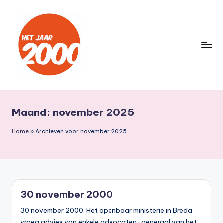
Ga
naar
de
inhoud
H
Een
jaar
e
lang
Maand:
november 2025
t
terug
naar
J
Home
»
Archieven voor november 2025
het
a
jaar
a
2000
r
30 november 2000
2
30 november 2000. Het openbaar ministerie in Breda
0
vroeg advies van enkele advocaten-generaal van het