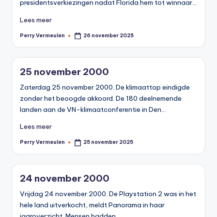
presidentsverkiezingen nadat Florida hem tot winnaar…
Lees meer
Perry Vermeulen
26 november 2025
Geplaatst
door
25 november 2000
Zaterdag 25 november 2000. De klimaattop eindigde
zonder het beoogde akkoord. De 180 deelnemende
landen aan de VN-klimaatconferentie in Den…
Lees meer
Perry Vermeulen
25 november 2025
Geplaatst
door
24 november 2000
Vrijdag 24 november 2000. De Playstation 2 was in het
hele land uitverkocht, meldt Panorama in haar
jaaroverzicht. Mensen hadden…