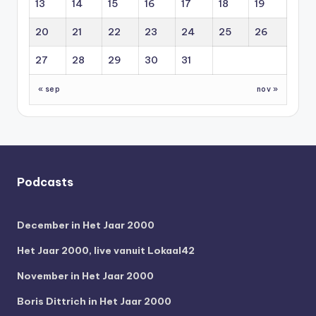
13
14
15
16
17
18
19
20
21
22
23
24
25
26
27
28
29
30
31
« sep
nov »
Podcasts
December in Het Jaar 2000
Het Jaar 2000, live vanuit Lokaal42
November in Het Jaar 2000
Boris Dittrich in Het Jaar 2000