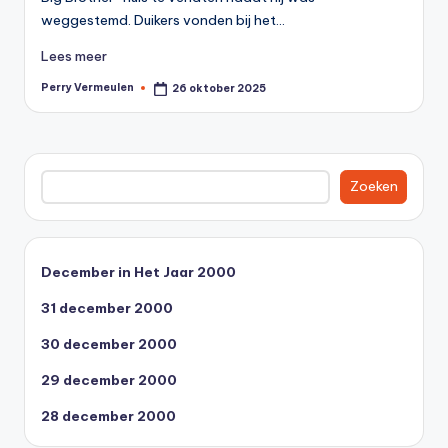
0
weggestemd. Duikers vonden bij het…
0
Lees meer
Perry Vermeulen
26 oktober 2025
Geplaatst
door
Zoeken
Zoeken
December in Het Jaar 2000
31 december 2000
30 december 2000
29 december 2000
28 december 2000