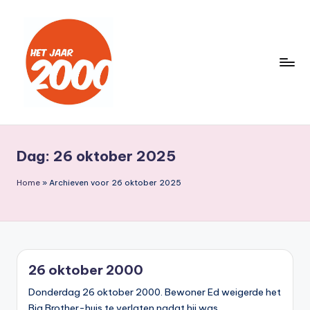
Ga
naar
de
inhoud
H
Een
jaar
e
lang
Dag:
26 oktober 2025
t
terug
naar
J
Home
»
Archieven voor 26 oktober 2025
het
a
jaar
a
2000
r
26 oktober 2000
2
Donderdag 26 oktober 2000. Bewoner Ed weigerde het
0
Big Brother-huis te verlaten nadat hij was