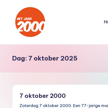
Ga
naar
H
de
inhoud
H
Een
jaar
e
lang
Dag:
7 oktober 2025
t
terug
naar
J
het
a
jaar
2000
a
7 oktober 2000
r
Zaterdag 7 oktober 2000. Een 77-jarige man