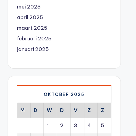
mei 2025
april 2025
maart 2025
februari 2025
januari 2025
OKTOBER 2025
M
D
W
D
V
Z
Z
1
2
3
4
5