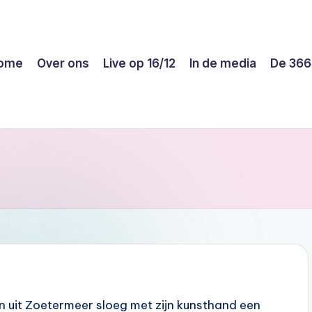
ome
Over ons
Live op 16/12
In de media
De 366
 uit Zoetermeer sloeg met zijn kunsthand een