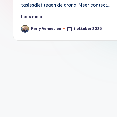
2
tasjesdief tegen de grond. Meer context…
0
Lees meer
0
7 oktober 2025
Perry Vermeulen
Geplaatst
door
0