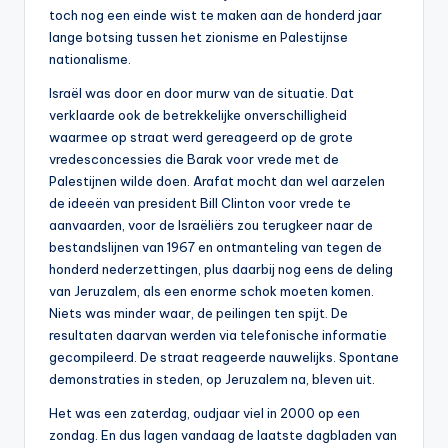
toch nog een einde wist te maken aan de honderd jaar
lange botsing tussen het zionisme en Palestijnse
nationalisme.
Israël was door en door murw van de situatie. Dat
verklaarde ook de betrekkelijke onverschilligheid
waarmee op straat werd gereageerd op de grote
vredesconcessies die Barak voor vrede met de
Palestijnen wilde doen. Arafat mocht dan wel aarzelen
de ideeën van president Bill Clinton voor vrede te
aanvaarden, voor de Israëliërs zou terugkeer naar de
bestandslijnen van 1967 en ontmanteling van tegen de
honderd nederzettingen, plus daarbij nog eens de deling
van Jeruzalem, als een enorme schok moeten komen.
Niets was minder waar, de peilingen ten spijt. De
resultaten daarvan werden via telefonische informatie
gecompileerd. De straat reageerde nauwelijks. Spontane
demonstraties in steden, op Jeruzalem na, bleven uit.
Het was een zaterdag, oudjaar viel in 2000 op een
zondag. En dus lagen vandaag de laatste dagbladen van