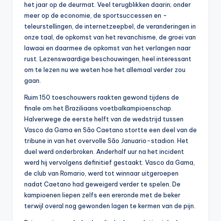
het jaar op de deurmat. Veel terugblikken daarin; onder
meer op de economie, de sportsuccessen en -
teleurstellingen, de internetzeepbel, de veranderingen in
onze taal, de opkomst van het revanchisme, de groei van
lawaai en daarmee de opkomst van het verlangen naar
rust. Lezenswaardige beschouwingen, heel interessant
om te lezen nu we weten hoe het allemaal verder zou
gaan.
Ruim 150 toeschouwers raakten gewond tijdens de
finale om het Braziliaans voetbalkampioenschap.
Halverwege de eerste helft van de wedstrijd tussen
Vasco da Gama en São Caetano stortte een deel van de
tribune in van het overvolle São Januario-stadion. Het
duel werd onderbroken. Anderhalf uur na het incident
werd hij vervolgens definitief gestaakt. Vasco da Gama,
de club van Romario, werd tot winnaar uitgeroepen
nadat Caetano had geweigerd verder te spelen. De
kampioenen liepen zelfs een ereronde met de beker
terwijl overal nog gewonden lagen te kermen van de pijn.