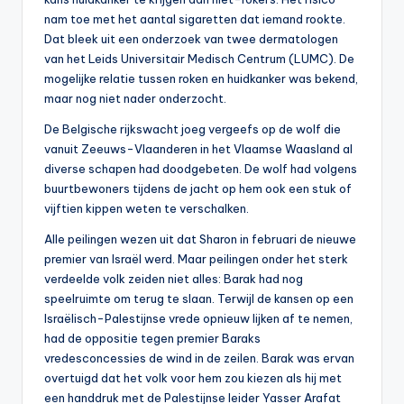
nam toe met het aantal sigaretten dat iemand rookte.
Dat bleek uit een onderzoek van twee dermatologen
van het Leids Universitair Medisch Centrum (LUMC). De
mogelijke relatie tussen roken en huidkanker was bekend,
maar nog niet nader onderzocht.
De Belgische rijkswacht joeg vergeefs op de wolf die
vanuit Zeeuws-Vlaanderen in het Vlaamse Waasland al
diverse schapen had doodgebeten. De wolf had volgens
buurtbewoners tijdens de jacht op hem ook een stuk of
vijftien kippen weten te verschalken.
Alle peilingen wezen uit dat Sharon in februari de nieuwe
premier van Israël werd. Maar peilingen onder het sterk
verdeelde volk zeiden niet alles: Barak had nog
speelruimte om terug te slaan. Terwijl de kansen op een
Israëlisch-Palestijnse vrede opnieuw lijken af te nemen,
had de oppositie tegen premier Baraks
vredesconcessies de wind in de zeilen. Barak was ervan
overtuigd dat het volk voor hem zou kiezen als hij met
een handdruk met de Palestijnse leider Yasser Arafat