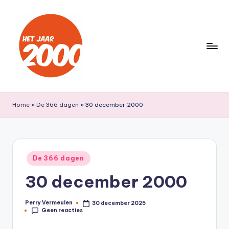
Ga
naar
de
inhoud
H
Een
jaar
e
Home
»
De 366 dagen
»
30 december 2000
lang
t
terug
naar
J
het
a
Geplaatst
jaar
De 366 dagen
in
a
2000
30 december 2000
r
2
Perry Vermeulen
30 december 2025
Geplaatst
Geen reacties
door
0