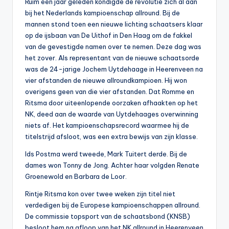
Ruim een jaar geleden kondigde de revolutie zich al aan
bij het Nederlands kampioenschap allround. Bij de
mannen stond toen een nieuwe lichting schaatsers klaar
op de ijsbaan van De Uithof in Den Haag om de fakkel
van de gevestigde namen over te nemen. Deze dag was
het zover. Als representant van de nieuwe schaatsorde
was de 24-jarige Jochem Uytdehaage in Heerenveen na
vier afstanden de nieuwe allroundkampioen. Hij won
overigens geen van die vier afstanden. Dat Romme en
Ritsma door uiteenlopende oorzaken afhaakten op het
NK, deed aan de waarde van Uytdehaages overwinning
niets af. Het kampioenschapsrecord waarmee hij de
titelstrijd afsloot, was een extra bewijs van zijn klasse.
Ids Postma werd tweede, Mark Tuitert derde. Bij de
dames won Tonny de Jong. Achter haar volgden Renate
Groenewold en Barbara de Loor.
Rintje Ritsma kon over twee weken zijn titel niet
verdedigen bij de Europese kampioenschappen allround.
De commissie topsport van de schaatsbond (KNSB)
besloot hem na afloop van het NK allround in Heerenveen