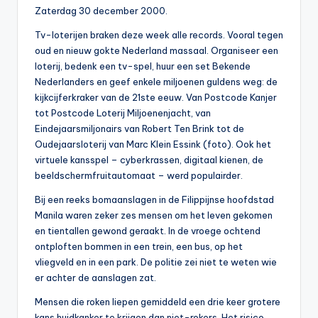
0
Zaterdag 30 december 2000.
0
Tv-loterijen braken deze week alle records. Vooral tegen
oud en nieuw gokte Nederland massaal. Organiseer een
loterij, bedenk een tv-spel, huur een set Bekende
Nederlanders en geef enkele miljoenen guldens weg: de
kijkcijferkraker van de 21ste eeuw. Van Postcode Kanjer
tot Postcode Loterij Miljoenenjacht, van
Eindejaarsmiljonairs van Robert Ten Brink tot de
Oudejaarsloterij van Marc Klein Essink (foto). Ook het
virtuele kansspel – cyberkrassen, digitaal kienen, de
beeldschermfruitautomaat – werd populairder.
Bij een reeks bomaanslagen in de Filippijnse hoofdstad
Manila waren zeker zes mensen om het leven gekomen
en tientallen gewond geraakt. In de vroege ochtend
ontploften bommen in een trein, een bus, op het
vliegveld en in een park. De politie zei niet te weten wie
er achter de aanslagen zat.
Mensen die roken liepen gemiddeld een drie keer grotere
kans huidkanker te krijgen dan niet-rokers. Het risico