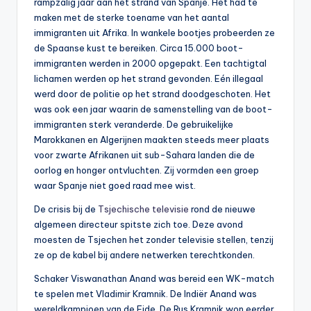
rampzalig jaar aan het strand van Spanje. Het had te
maken met de sterke toename van het aantal
immigranten uit Afrika. In wankele bootjes probeerden ze
de Spaanse kust te bereiken. Circa 15.000 boot-
immigranten werden in 2000 opgepakt. Een tachtigtal
lichamen werden op het strand gevonden. Eén illegaal
werd door de politie op het strand doodgeschoten. Het
was ook een jaar waarin de samenstelling van de boot-
immigranten sterk veranderde. De gebruikelijke
Marokkanen en Algerijnen maakten steeds meer plaats
voor zwarte Afrikanen uit sub-Sahara landen die de
oorlog en honger ontvluchten. Zij vormden een groep
waar Spanje niet goed raad mee wist.
De crisis bij de
Tsjechische televisie
rond de nieuwe
algemeen directeur spitste zich toe. Deze avond
moesten de Tsjechen het zonder televisie stellen, tenzij
ze op de kabel bij andere netwerken terechtkonden.
Schaker Viswanathan Anand was bereid een WK-match
te spelen met Vladimir Kramnik. De Indiër Anand was
wereldkampioen van de Fide. De Rus Kramnik won eerder