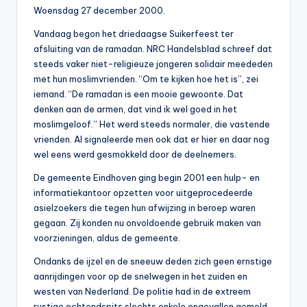
0
Woensdag 27 december 2000.
0
Vandaag begon het driedaagse Suikerfeest ter
afsluiting van de ramadan. NRC Handelsblad schreef dat
steeds vaker niet-religieuze jongeren solidair meededen
met hun moslimvrienden. “Om te kijken hoe het is”, zei
iemand. “De ramadan is een mooie gewoonte. Dat
denken aan de armen, dat vind ik wel goed in het
moslimgeloof.” Het werd steeds normaler, die vastende
vrienden. Al signaleerde men ook dat er hier en daar nog
wel eens werd gesmokkeld door de deelnemers.
De gemeente Eindhoven ging begin 2001 een hulp- en
informatiekantoor opzetten voor uitgeprocedeerde
asielzoekers die tegen hun afwijzing in beroep waren
gegaan. Zij konden nu onvoldoende gebruik maken van
voorzieningen, aldus de gemeente.
Ondanks de ijzel en de sneeuw deden zich geen ernstige
aanrijdingen voor op de snelwegen in het zuiden en
westen van Nederland. De politie had in de extreem
rustige ochtendspits slechts enkele ongevallen gemeld.