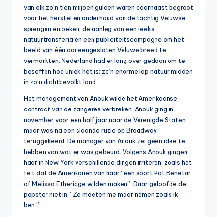
van elk zo’n tien miljoen gulden waren daarnaast begroot
voor het herstel en onderhoud van de tachtig Veluwse
sprengen en beken, de aanleg van een reeks
natuurtransferia en een publiciteitscampagne om het
beeld van één aaneengesloten Veluwe breed te
vermarkten. Nederland had er lang over gedaan om te
beseffen hoe uniek het is: zo’n enorme lap natuur midden
in zo’n dichtbevolkt land.
Het management van Anouk wilde het Amerikaanse
contract van de zangeres verbreken. Anouk ging in
november voor een half jaar naar de Verenigde Staten,
maar was na een slaande ruzie op Broadway
teruggekeerd. De manager van Anouk zei geen idee te
hebben van wat er was gebeurd. Volgens Anouk gingen
haar in New York verschillende dingen irriteren, zoals het
feit dat de Amerikanen van haar “een soort Pat Benetar
of Melissa Etheridge wilden maken”. Daar geloofde de
popster niet in: “Ze moeten me maar nemen zoals ik
ben.”