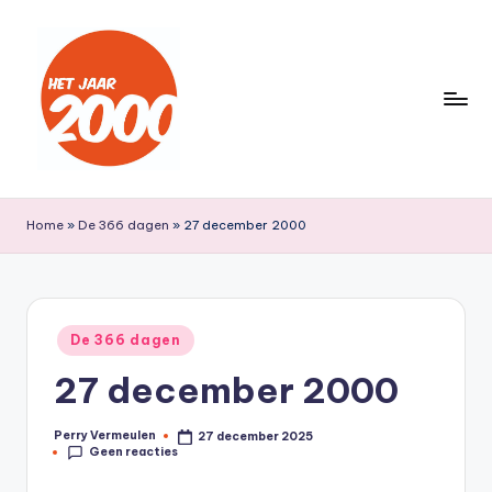
Ga
naar
de
inhoud
H
Een
jaar
e
Home
»
De 366 dagen
»
27 december 2000
lang
t
terug
naar
J
het
a
Geplaatst
jaar
De 366 dagen
in
a
2000
27 december 2000
r
2
Perry Vermeulen
27 december 2025
Geplaatst
Geen reacties
door
0