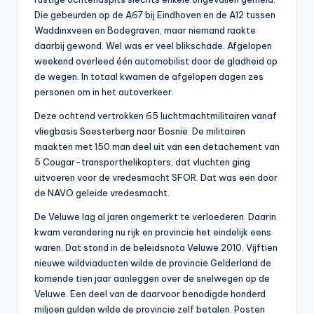
Die gebeurden op de A67 bij Eindhoven en de A12 tussen
Waddinxveen en Bodegraven, maar niemand raakte
daarbij gewond. Wel was er veel blikschade. Afgelopen
weekend overleed één automobilist door de gladheid op
de wegen. In totaal kwamen de afgelopen dagen zes
personen om in het autoverkeer.
Deze ochtend vertrokken 65 luchtmachtmilitairen vanaf
vliegbasis Soesterberg naar Bosnië. De militairen
maakten met 150 man deel uit van een detachement van
5 Cougar-transporthelikopters, dat vluchten ging
uitvoeren voor de vredesmacht SFOR. Dat was een door
de NAVO geleide vredesmacht.
De Veluwe lag al jaren ongemerkt te verloederen. Daarin
kwam verandering nu rijk en provincie het eindelijk eens
waren. Dat stond in de beleidsnota Veluwe 2010. Vijftien
nieuwe wildviaducten wilde de provincie Gelderland de
komende tien jaar aanleggen over de snelwegen op de
Veluwe. Een deel van de daarvoor benodigde honderd
miljoen gulden wilde de provincie zelf betalen. Posten