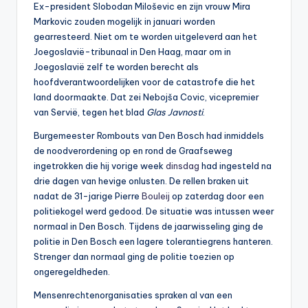
Ex-president Slobodan Miloševic en zijn vrouw Mira
Markovic zouden mogelijk in januari worden
gearresteerd. Niet om te worden uitgeleverd aan het
Joegoslavië-tribunaal in Den Haag, maar om in
Joegoslavië zelf te worden berecht als
hoofdverantwoordelijken voor de catastrofe die het
land doormaakte. Dat zei Nebojša Covic, vicepremier
van Servië, tegen het blad
Glas Javnosti
.
Burgemeester Rombouts van Den Bosch had inmiddels
de noodverordening op en rond de Graafseweg
ingetrokken die hij vorige week
dinsdag
had ingesteld na
drie dagen van hevige onlusten. De rellen braken uit
nadat de 31-jarige Pierre
Bouleij
op zaterdag door een
politiekogel werd gedood. De situatie was intussen weer
normaal in Den Bosch. Tijdens de jaarwisseling ging de
politie in Den Bosch een lagere tolerantiegrens hanteren.
Strenger dan normaal ging de politie toezien op
ongeregeldheden.
Mensenrechtenorganisaties spraken al van een