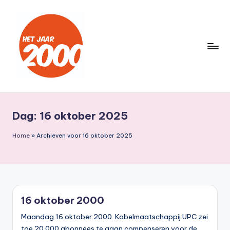
Ga
naar
de
inhoud
H
Een
jaar
e
lang
Dag:
16 oktober 2025
t
terug
naar
J
Home
»
Archieven voor 16 oktober 2025
het
a
jaar
a
2000
r
16 oktober 2000
2
Maandag 16 oktober 2000. Kabelmaatschappij UPC zei
0
toe 20.000 abonnees te gaan compenseren voor de