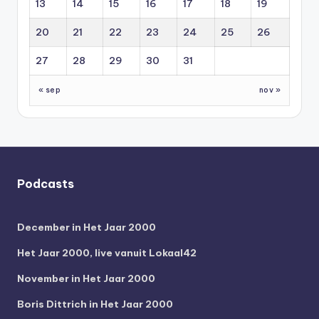
13
14
15
16
17
18
19
20
21
22
23
24
25
26
27
28
29
30
31
« sep
nov »
Podcasts
December in Het Jaar 2000
Het Jaar 2000, live vanuit Lokaal42
November in Het Jaar 2000
Boris Dittrich in Het Jaar 2000