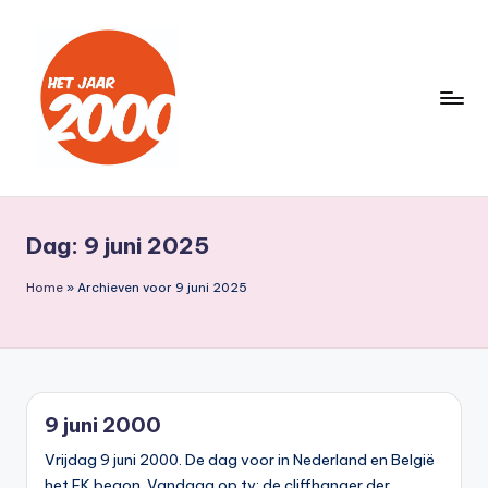
Ga
naar
de
inhoud
H
Een
jaar
e
lang
Dag:
9 juni 2025
t
terug
naar
J
Home
»
Archieven voor 9 juni 2025
het
a
jaar
a
2000
r
9 juni 2000
2
Vrijdag 9 juni 2000. De dag voor in Nederland en België
0
het EK begon. Vandaag op tv: de cliffhanger der…