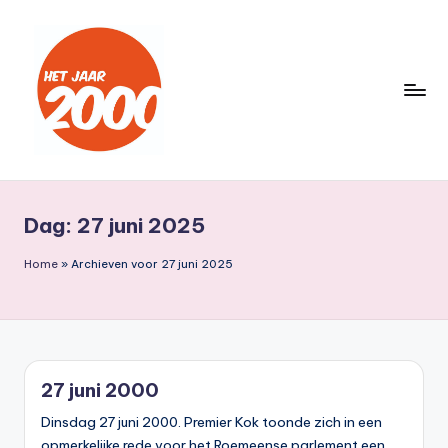
Ga
naar
de
inhoud
H
Een
jaar
e
lang
Dag:
27 juni 2025
t
terug
naar
J
Home
»
Archieven voor 27 juni 2025
het
a
jaar
a
2000
r
27 juni 2000
2
Dinsdag 27 juni 2000. Premier Kok toonde zich in een
0
opmerkelijke rede voor het Roemeense parlement een