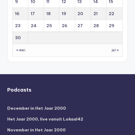
9
10
11
12
13
14
15
16
17
18
19
20
21
22
23
24
25
26
27
28
29
30
« mei
jul »
Podcasts
December in Het Jaar 2000
Het Jaar 2000, live vanuit Lokaal42
November in Het Jaar 2000