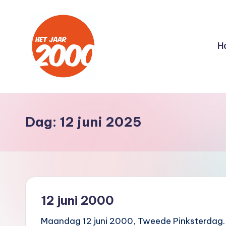
Ga
naar
H
de
inhoud
H
Een
jaar
e
lang
Dag:
12 juni 2025
t
terug
naar
J
het
a
jaar
2000
a
12 juni 2000
r
Maandag 12 juni 2000, Tweede Pinksterdag.