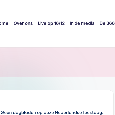
ome
Over ons
Live op 16/12
In de media
De 366
 Geen dagbladen op deze Nederlandse feestdag.