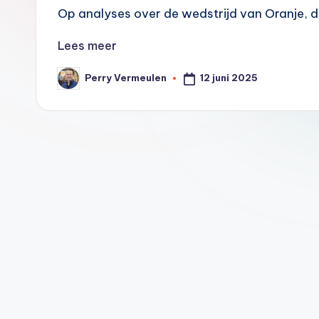
2
Op analyses over de wedstrijd van Oranje, 
0
Lees meer
0
12 juni 2025
Perry Vermeulen
Geplaatst
door
0