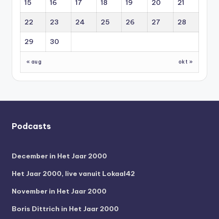
15
16
17
18
19
20
21
22
23
24
25
26
27
28
29
30
« aug
okt »
Podcasts
December in Het Jaar 2000
Het Jaar 2000, live vanuit Lokaal42
November in Het Jaar 2000
Boris Dittrich in Het Jaar 2000