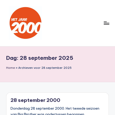
Ga
naar
de
inhoud
H
Een
jaar
e
lang
Dag:
28 september 2025
t
terug
naar
J
Home
»
Archieven voor 28 september 2025
het
a
jaar
a
2000
r
28 september 2000
2
Donderdag 28 september 2000. Het tweede seizoen
0
van Big Brother was ondertussen begonnen.