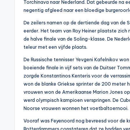
Torchinava naar Nederland. Dat gebeurde na e
negentig afgleed naar een bloedige burgeroorlo
De zeilers namen op de dertiende dag van de S
eerder. Het team van Roy Heiner plaatste zic
de halve finale van de Soling-klasse. De Nederl
teleur met een vijfde plaats.
De Russische tennisser Yevgeni Kafelnikov won
boeiende finale in vijf sets van de Duitser Tom
zorgde Konstantinos Kenteris voor de verrassi
won de blanke Griekse sprinter de 200 meter ha
vrouwen won de Amerikaanse Marion Jones op 
werd olympisch kampioen verspringen. De Cub
Noorse vrouwen wonnen het voetbaltoernooi.
Vooraf was Feyenoord nog bevreesd voor de kra
Rotterdammers constateren dat ze hadden ve