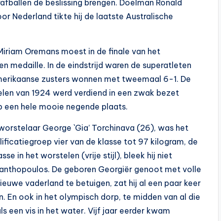
afballen de beslissing brengen. Doelman Ronald
r Nederland tikte hij de laatste Australische
Miriam Oremans moest in de finale van het
medaille. In de eindstrijd waren de superatleten
merikaanse zusters wonnen met tweemaal 6-1. De
elen van 1924 werd verdiend in een zwak bezet
p een hele mooie negende plaats.
orstelaar George `Gia’ Torchinava (26), was het
lificatiegroep vier van de klasse tot 97 kilogram, de
 in het worstelen (vrije stijl), bleek hij niet
anthopoulos. De geboren Georgiër genoot met volle
nieuwe vaderland te betuigen, zat hij al een paar keer
 En ook in het olympisch dorp, te midden van al die
s een vis in het water. Vijf jaar eerder kwam