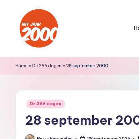
Ga
naar
H
de
inhoud
H
Een
jaar
e
Home
»
De 366 dagen
»
28 september 2000
lang
t
terug
naar
J
het
Geplaatst
a
De 366 dagen
jaar
in
28 september 20
2000
a
r
28 september 2025
Perry Vermeulen