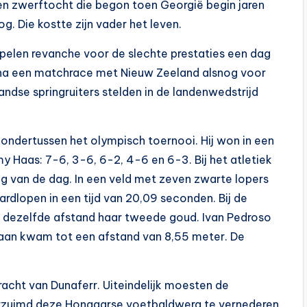
en zwerftocht die begon toen Georgië begin jaren
g. Die kostte zijn vader het leven.
pelen revanche voor de slechte prestaties een dag
h na een matchrace met Nieuw Zeeland alsnog voor
andse springruiters stelden in de landenwedstrijd
 ondertussen het olympisch toernooi. Hij won in een
my Haas: 7-6, 3-6, 6-2, 4-6 en 6-3. Bij het atletiek
ng van de dag. In een veld met zeven zwarte lopers
rdlopen in een tijd van 20,09 seconden. Bij de
dezelfde afstand haar tweede goud. Ivan Pedroso
aan kwam tot een afstand van 8,55 meter. De
cht van Dunaferr. Uiteindelijk moesten de
rzuimd deze Hongaarse voetbaldwerg te vernederen.