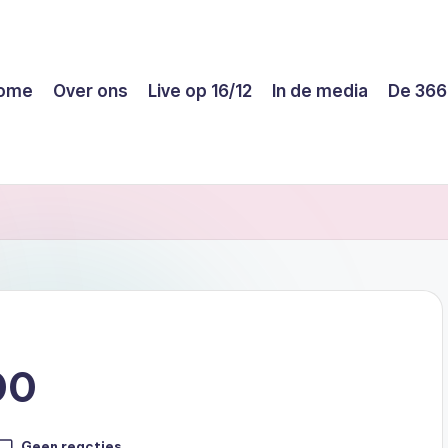
ome
Over ons
Live op 16/12
In de media
De 366
00
Geen reacties