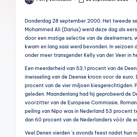
Geplaatst
2
door
0
Donderdag 28 september 2000. Het tweede s
Mohammed Ali (Darius) werd deze dag als ee
0
door een matige selectie van de deelnemers,
0
kwam en lang saai werd bevonden. In seizoen d
onder meer transgender Kelly van der Veer in 
Een meerderheid van 53,1 procent van de Deens
inwisseling van de Deense kroon voor de euro.
procent van de vier miljoen kiesgerechtigden
geleden. Maandenlang had hij geprobeerd de De
voorzitter van de Europese Commissie, Romano 
peiling van Nipo was in Nederland 53 procent 
dan 60 procent van de Nederlanders vóór de e
Veel Denen vierden ’s avonds feest nadat hun 