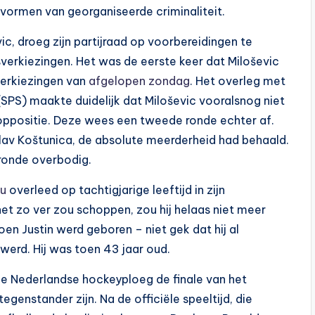
 vormen van georganiseerde criminaliteit.
c, droeg zijn partijraad op voorbereidingen te
verkiezingen. Het was de eerste keer dat Miloševic
verkiezingen van
afgelopen zondag
. Het overleg met
 (SPS) maakte duidelijk dat Miloševic vooralsnog niet
oppositie. Deze wees een tweede ronde echter af.
lav Koštunica, de absolute meerderheid had behaald.
ronde overbodig.
au
overleed op tachtigjarige leeftijd in zijn
net zo ver zou schoppen, zou hij helaas niet meer
en Justin werd geboren – niet gek dat hij al
werd. Hij was toen 43 jaar oud.
de Nederlandse hockeyploeg de finale van het
genstander zijn. Na de officiële speeltijd, die