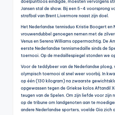
doelpuntloos eindigde, moesten vervolgens str
Jansen stal de show. Bij een 5-4 voorsprong voo
strafbal van Brent Livermore naast zijn doel.
Het Nederlandse tennisduo Kristie Boogert en 
vrouwendubbel genoegen nemen met de zilveren 
Venus en Serena Williams oppermachtig. De A
eerste Nederlandse tennismedaille sinds de Sp
toernooi. Op de medaillespiegel stonden we o
Voor de teddybeer van de Nederlandse ploeg, w
olympisch toernooi al snel weer voorbij. In kwa
op één (130 kilogram) na zwaarste gewichtsklasse
opgewassen tegen de Griekse kolos Aftandil X
teugen van de Spelen. Om zijn liefde voor zijn 
op de tribune om landgenoten aan te moedigen.
andere Nederlandse sporters, voelde Gia zich al