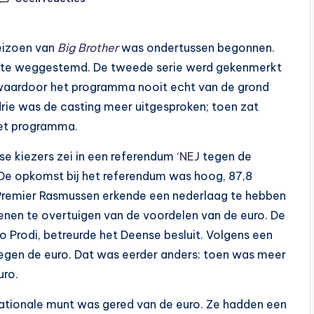
eizoen van
Big Brother
was ondertussen begonnen.
rste weggestemd. De tweede serie werd gekenmerkt
 waardoor het programma nooit echt van de grond
rie was de casting meer uitgesproken; toen zat
het programma.
e kiezers zei in een referendum ‘
NEJ
tegen de
 De opkomst bij het referendum was hoog, 87,8
. Premier Rasmussen erkende een nederlaag te hebben
nen te overtuigen van de voordelen van de euro. De
Prodi, betreurde het Deense besluit. Volgens een
tegen de euro. Dat was eerder anders: toen was meer
uro.
nationale munt was gered van de euro. Ze hadden een