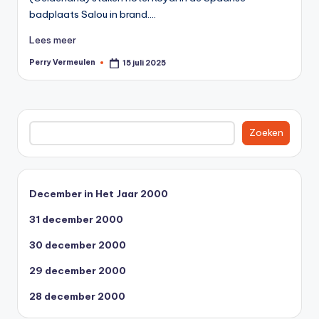
0
badplaats Salou in brand.…
0
Lees meer
Perry Vermeulen
15 juli 2025
Geplaatst
door
Zoeken
Zoeken
December in Het Jaar 2000
31 december 2000
30 december 2000
29 december 2000
28 december 2000