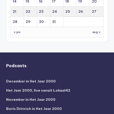
14
15
16
17
18
19
20
21
22
23
24
25
26
27
28
29
30
31
« jun
aug »
Podcasts
December in Het Jaar 2000
Het Jaar 2000, live vanuit Lokaal42
November in Het Jaar 2000
Boris Dittrich in Het Jaar 2000