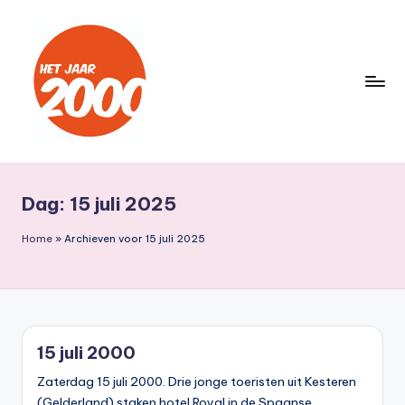
Ga
naar
de
inhoud
H
Een
jaar
e
lang
Dag:
15 juli 2025
t
terug
naar
J
Home
»
Archieven voor 15 juli 2025
het
a
jaar
a
2000
r
15 juli 2000
2
Zaterdag 15 juli 2000. Drie jonge toeristen uit Kesteren
0
(Gelderland) staken hotel Royal in de Spaanse