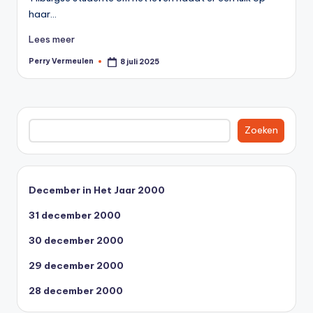
0
haar…
0
Lees meer
Perry Vermeulen
8 juli 2025
Geplaatst
door
Zoeken
Zoeken
December in Het Jaar 2000
31 december 2000
30 december 2000
29 december 2000
28 december 2000