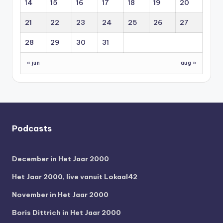
14
15
16
17
18
19
20
21
22
23
24
25
26
27
28
29
30
31
« jun
aug »
Podcasts
December in Het Jaar 2000
Het Jaar 2000, live vanuit Lokaal42
November in Het Jaar 2000
Boris Dittrich in Het Jaar 2000