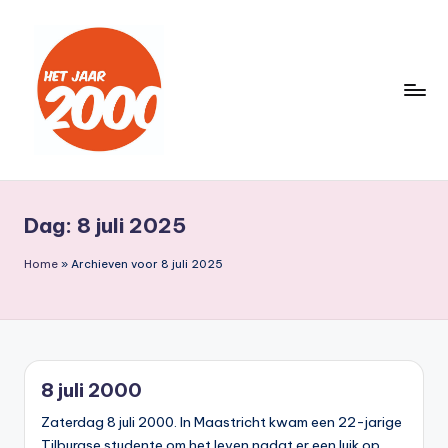
Ga
naar
de
inhoud
H
Een
jaar
e
lang
Dag:
8 juli 2025
t
terug
naar
J
Home
»
Archieven voor 8 juli 2025
het
a
jaar
a
2000
r
8 juli 2000
2
Zaterdag 8 juli 2000. In Maastricht kwam een 22-jarige
0
Tilburgse studente om het leven nadat er een luik op