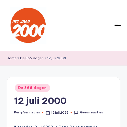
Ga
naar
de
inhoud
H
Een
jaar
e
Home
»
De 366 dagen
»
12 juli 2000
lang
t
terug
naar
J
het
a
Geplaatst
jaar
De 366 dagen
in
a
2000
12 juli 2000
r
2
Geen reacties
Perry Vermeulen
12 juli 2025
Geplaatst
door
0