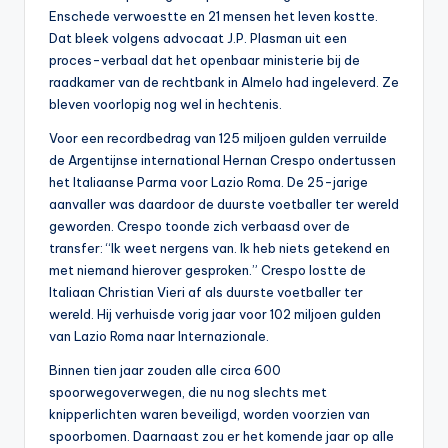
Enschede verwoestte en 21 mensen het leven kostte.
Dat bleek volgens advocaat J.P. Plasman uit een
proces-verbaal dat het openbaar ministerie bij de
raadkamer van de rechtbank in Almelo had ingeleverd. Ze
bleven voorlopig nog wel in hechtenis.
Voor een recordbedrag van 125 miljoen gulden verruilde
de Argentijnse international Hernan Crespo ondertussen
het Italiaanse Parma voor Lazio Roma. De 25-jarige
aanvaller was daardoor de duurste voetballer ter wereld
geworden. Crespo toonde zich verbaasd over de
transfer: “Ik weet nergens van. Ik heb niets getekend en
met niemand hierover gesproken.” Crespo lostte de
Italiaan Christian Vieri af als duurste voetballer ter
wereld. Hij verhuisde vorig jaar voor 102 miljoen gulden
van Lazio Roma naar Internazionale.
Binnen tien jaar zouden alle circa 600
spoorwegoverwegen, die nu nog slechts met
knipperlichten waren beveiligd, worden voorzien van
spoorbomen. Daarnaast zou er het komende jaar op alle