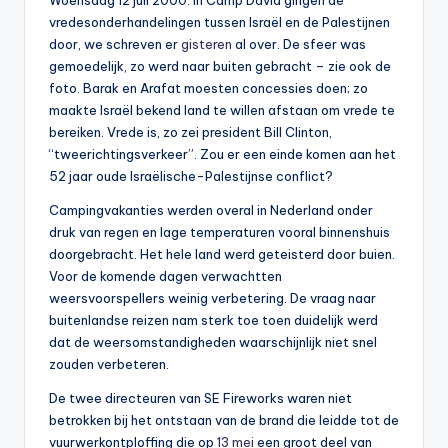
Woensdag 12 juli 2000. In Camp David gingen de
0
vredesonderhandelingen tussen Israël en de Palestijnen
door, we schreven er
gisteren
al over. De sfeer was
0
gemoedelijk, zo werd naar buiten gebracht – zie ook de
foto. Barak en Arafat moesten concessies doen; zo
maakte Israël bekend land te willen afstaan om vrede te
bereiken. Vrede is, zo zei president Bill Clinton,
“tweerichtingsverkeer”. Zou er een einde komen aan het
52 jaar oude Israëlische-Palestijnse conflict?
Campingvakanties werden overal in Nederland onder
druk van regen en lage temperaturen vooral binnenshuis
doorgebracht. Het hele land werd geteisterd door buien.
Voor de komende dagen verwachtten
weersvoorspellers weinig verbetering. De vraag naar
buitenlandse reizen nam sterk toe toen duidelijk werd
dat de weersomstandigheden waarschijnlijk niet snel
zouden verbeteren.
De twee directeuren van SE Fireworks waren niet
betrokken bij het ontstaan van de brand die leidde tot de
vuurwerkontploffing die op
13 mei
een groot deel van