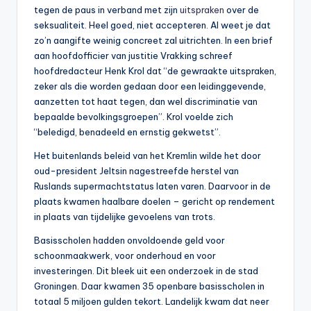
tegen de paus in verband met zijn
uitspraken
over de
seksualiteit. Heel goed, niet accepteren. Al weet je dat
zo’n aangifte weinig concreet zal uitrichten. In een brief
aan hoofdofficier van justitie Vrakking schreef
hoofdredacteur Henk Krol dat “de gewraakte uitspraken,
zeker als die worden gedaan door een leidinggevende,
aanzetten tot haat tegen, dan wel discriminatie van
bepaalde bevolkingsgroepen”. Krol voelde zich
“beledigd, benadeeld en ernstig gekwetst”.
Het buitenlands beleid van het Kremlin wilde het door
oud-president Jeltsin nagestreefde herstel van
Ruslands supermachtstatus laten varen. Daarvoor in de
plaats kwamen haalbare doelen – gericht op rendement
in plaats van tijdelijke gevoelens van trots.
Basisscholen hadden onvoldoende geld voor
schoonmaakwerk, voor onderhoud en voor
investeringen. Dit bleek uit een onderzoek in de stad
Groningen. Daar kwamen 35 openbare basisscholen in
totaal 5 miljoen gulden tekort. Landelijk kwam dat neer