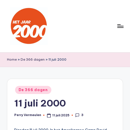
Ga
naar
de
inhoud
H
Een
jaar
e
Home
»
De 366 dagen
»
11 juli 2000
lang
t
terug
naar
J
het
a
Geplaatst
jaar
De 366 dagen
in
a
2000
11 juli 2000
r
2
3
Perry Vermeulen
11 juli 2025
Geplaatst
door
0