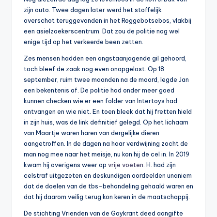
zijn auto. Twee dagen later werd het stoffelijk
overschot teruggevonden in het Roggebotsebos, vlakbij
een asielzoekerscentrum. Dat zou de politie nog wel
enige tijd op het verkeerde been zetten.
Zes mensen hadden een angstaanjagende gil gehoord,
toch bleef de zaak nog even onopgelost. Op 18
september, ruim twee maanden na de moord, legde Jan
een bekentenis af. De politie had onder meer goed
kunnen checken wie er een folder van Intertoys had
ontvangen en wie niet. En toen bleek dat hij fretten hield
in zijn huis, was de link definitief gelegd. Op het lichaam
van Maartje waren haren van dergelijke dieren
aangetroffen. In de dagen na haar verdwijning zocht de
man nog mee naar het meisje, nu kon hij de cel in. In 2019
kwam hij overigens weer op
vrije voeten
. H. had zijn
celstraf uitgezeten en deskundigen oordeelden unaniem
dat de doelen van de tbs-behandeling gehaald waren en
dat hij daarom veilig terug kon keren in de maatschappij.
De stichting Vrienden van de Gaykrant deed aangifte