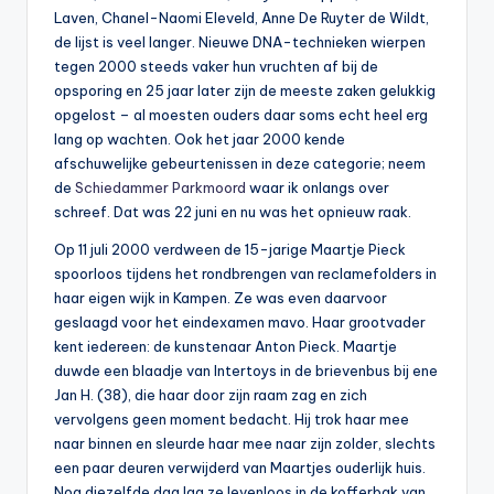
Laven, Chanel-Naomi Eleveld, Anne De Ruyter de Wildt,
de lijst is veel langer. Nieuwe DNA-technieken wierpen
tegen 2000 steeds vaker hun vruchten af bij de
opsporing en 25 jaar later zijn de meeste zaken gelukkig
opgelost – al moesten ouders daar soms echt heel erg
lang op wachten. Ook het jaar 2000 kende
afschuwelijke gebeurtenissen in deze categorie; neem
de
Schiedammer Parkmoord
waar ik onlangs over
schreef. Dat was 22 juni en nu was het opnieuw raak.
Op 11 juli 2000 verdween de 15-jarige Maartje Pieck
spoorloos tijdens het rondbrengen van reclamefolders in
haar eigen wijk in Kampen. Ze was even daarvoor
geslaagd voor het eindexamen mavo. Haar grootvader
kent iedereen: de kunstenaar Anton Pieck. Maartje
duwde een blaadje van Intertoys in de brievenbus bij ene
Jan H. (38), die haar door zijn raam zag en zich
vervolgens geen moment bedacht. Hij trok haar mee
naar binnen en sleurde haar mee naar zijn zolder, slechts
een paar deuren verwijderd van Maartjes ouderlijk huis.
Nog diezelfde dag lag ze levenloos in de kofferbak van