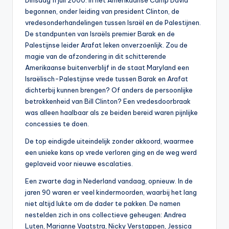
Dinsdag 11 juli 2000. In het Amerikaanse Camp David
0
begonnen, onder leiding van president Clinton, de
vredesonderhandelingen tussen Israël en de Palestijnen.
0
De standpunten van Israëls premier Barak en de
Palestijnse leider Arafat leken onverzoenlijk. Zou de
magie van de afzondering in dit schitterende
Amerikaanse buitenverblijf in de staat Maryland een
Israëlisch-Palestijnse vrede tussen Barak en Arafat
dichterbij kunnen brengen? Of anders de persoonlijke
betrokkenheid van Bill Clinton? Een vredesdoorbraak
was alleen haalbaar als ze beiden bereid waren pijnlijke
concessies te doen.
De top eindigde uiteindelijk zonder akkoord, waarmee
een unieke kans op vrede verloren ging en de weg werd
geplaveid voor nieuwe escalaties.
Een zwarte dag in Nederland vandaag, opnieuw. In de
jaren 90 waren er veel kindermoorden, waarbij het lang
niet altijd lukte om de dader te pakken. De namen
nestelden zich in ons collectieve geheugen: Andrea
Luten, Marianne Vaatstra, Nicky Verstappen, Jessica