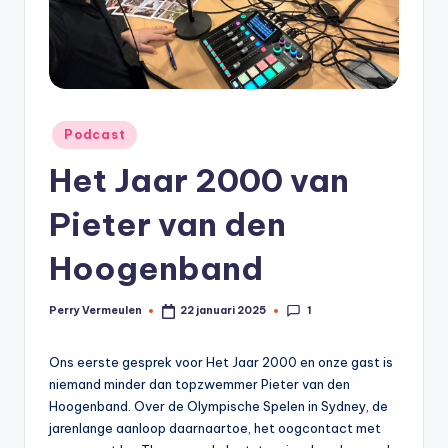
0
0
Geplaatst
Podcast
in
Het Jaar 2000 van
Pieter van den
Hoogenband
1
Perry Vermeulen
22 januari 2025
Geplaatst
door
Ons eerste gesprek voor Het Jaar 2000 en onze gast is
niemand minder dan topzwemmer Pieter van den
Hoogenband. Over de Olympische Spelen in Sydney, de
jarenlange aanloop daarnaartoe, het oogcontact met