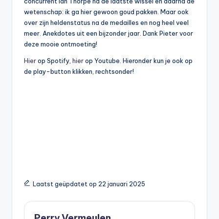
concurrent Ian Thorpe na de laatste wissel en daarna de
wetenschap: ik ga hier gewoon goud pakken. Maar ook
over zijn heldenstatus na de medailles en nog heel veel
meer. Anekdotes uit een bijzonder jaar. Dank Pieter voor
deze mooie ontmoeting!
Hier
op Spotify,
hier
op Youtube. Hieronder kun je ook op
de play-button klikken, rechtsonder!
Laatst geüpdatet op 22 januari 2025
Perry Vermeulen