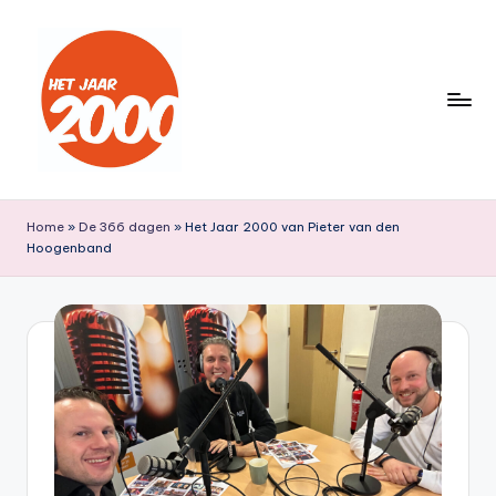
Ga
naar
de
inhoud
H
Een
jaar
e
Home
»
De 366 dagen
»
Het Jaar 2000 van Pieter van den
lang
Hoogenband
t
terug
naar
J
het
a
jaar
a
2000
r
2
0