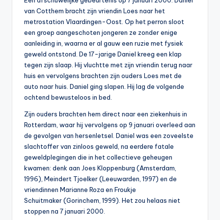
Een afschuwelijke gebeurtenis op 7 januari 2000. Daniel
0
van Cotthem bracht zijn vriendin Loes naar het
metrostation Vlaardingen-Oost. Op het perron sloot
0
een groep aangeschoten jongeren ze zonder enige
aanleiding in, waarna er al gauw een ruzie met fysiek
geweld ontstond. De 17-jarige Daniel kreeg een klap
tegen zijn slaap. Hij vluchtte met zijn vriendin terug naar
huis en vervolgens brachten zijn ouders Loes met de
auto naar huis. Daniel ging slapen. Hij lag de volgende
ochtend bewusteloos in bed.
Zijn ouders brachten hem direct naar een ziekenhuis in
Rotterdam, waar hij vervolgens op 9 januari overleed aan
de gevolgen van hersenletsel. Daniel was een zoveelste
slachtoffer van zinloos geweld, na eerdere fatale
geweldplegingen die in het collectieve geheugen
kwamen: denk aan Joes Kloppenburg (Amsterdam,
1996), Meindert Tjoelker (Leeuwarden, 1997) en de
vriendinnen Marianne Roza en Froukje
Schuitmaker (Gorinchem, 1999). Het zou helaas niet
stoppen na 7 januari 2000.