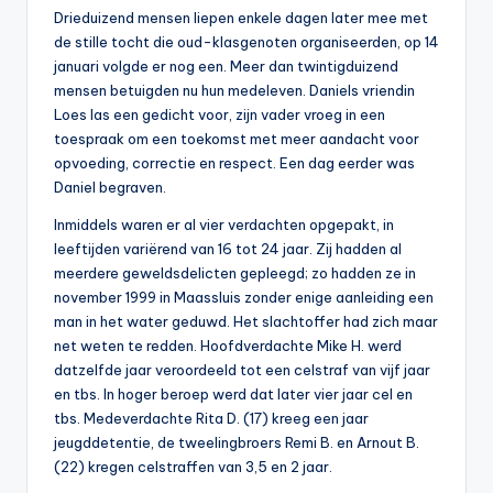
Drieduizend mensen liepen enkele dagen later mee met
de stille tocht die oud-klasgenoten organiseerden, op 14
januari volgde er nog een. Meer dan twintigduizend
mensen betuigden nu hun medeleven. Daniels vriendin
Loes las een gedicht voor, zijn vader vroeg in een
toespraak om een toekomst met meer aandacht voor
opvoeding, correctie en respect. Een dag eerder was
Daniel begraven.
Inmiddels waren er al vier verdachten opgepakt, in
leeftijden variërend van 16 tot 24 jaar. Zij hadden al
meerdere geweldsdelicten gepleegd; zo hadden ze in
november 1999 in Maassluis zonder enige aanleiding een
man in het water geduwd. Het slachtoffer had zich maar
net weten te redden. Hoofdverdachte Mike H. werd
datzelfde jaar veroordeeld tot een celstraf van vijf jaar
en tbs. In hoger beroep werd dat later vier jaar cel en
tbs. Medeverdachte Rita D. (17) kreeg een jaar
jeugddetentie, de tweelingbroers Remi B. en Arnout B.
(22) kregen celstraffen van 3,5 en 2 jaar.