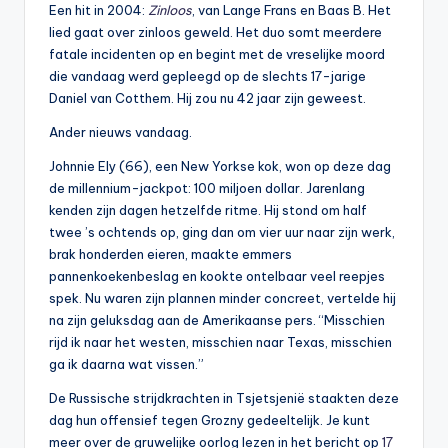
Een hit in 2004:
Zinloos
, van Lange Frans en Baas B. Het
lied gaat over zinloos geweld. Het duo somt meerdere
fatale incidenten op en begint met de vreselijke moord
die vandaag werd gepleegd op de slechts 17-jarige
Daniel van Cotthem. Hij zou nu 42 jaar zijn geweest.
Ander nieuws vandaag.
Johnnie Ely (66), een New Yorkse kok, won op deze dag
de millennium-jackpot: 100 miljoen dollar. Jarenlang
kenden zijn dagen hetzelfde ritme. Hij stond om half
twee ’s ochtends op, ging dan om vier uur naar zijn werk,
brak honderden eieren, maakte emmers
pannenkoekenbeslag en kookte ontelbaar veel reepjes
spek. Nu waren zijn plannen minder concreet, vertelde hij
na zijn geluksdag aan de Amerikaanse pers. “Misschien
rijd ik naar het westen, misschien naar Texas, misschien
ga ik daarna wat vissen.”
De Russische strijdkrachten in Tsjetsjenië staakten deze
dag hun offensief tegen Grozny gedeeltelijk. Je kunt
meer over de gruwelijke oorlog lezen in het bericht op
17