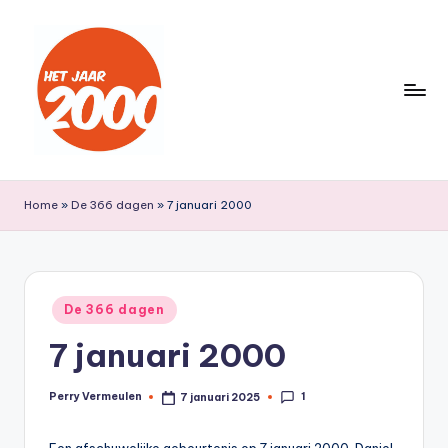
Ga
naar
de
inhoud
H
Een
jaar
e
Home
»
De 366 dagen
»
7 januari 2000
lang
t
terug
naar
J
het
a
Geplaatst
jaar
De 366 dagen
in
a
2000
7 januari 2000
r
2
1
Perry Vermeulen
7 januari 2025
Geplaatst
door
0