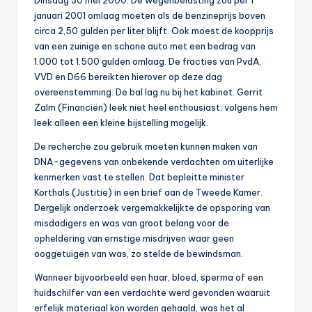
Dinsdag 30 mei 2000. De wegenbelasting zou per 1
0
januari 2001 omlaag moeten als de benzineprijs boven
circa 2,50 gulden per liter blijft. Ook moest de koopprijs
0
van een zuinige en schone auto met een bedrag van
1.000 tot 1.500 gulden omlaag. De fracties van PvdA,
VVD en D66 bereikten hierover op deze dag
overeenstemming. De bal lag nu bij het kabinet. Gerrit
Zalm (Financiën) leek niet heel enthousiast; volgens hem
leek alleen een kleine bijstelling mogelijk.
De recherche zou gebruik moeten kunnen maken van
DNA-gegevens van onbekende verdachten om uiterlijke
kenmerken vast te stellen. Dat bepleitte minister
Korthals (Justitie) in een brief aan de Tweede Kamer.
Dergelijk onderzoek vergemakkelijkte de opsporing van
misdadigers en was van groot belang voor de
opheldering van ernstige misdrijven waar geen
ooggetuigen van was, zo stelde de bewindsman.
Wanneer bijvoorbeeld een haar, bloed, sperma of een
huidschilfer van een verdachte werd gevonden waaruit
erfelijk materiaal kon worden gehaald, was het al