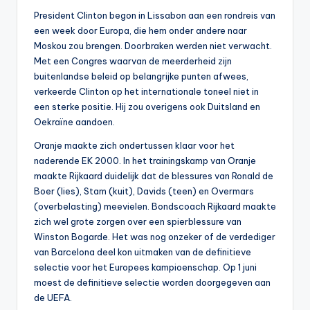
President Clinton begon in Lissabon aan een rondreis van
een week door Europa, die hem onder andere naar
Moskou zou brengen. Doorbraken werden niet verwacht.
Met een Congres waarvan de meerderheid zijn
buitenlandse beleid op belangrijke punten afwees,
verkeerde Clinton op het internationale toneel niet in
een sterke positie. Hij zou overigens ook Duitsland en
Oekraïne aandoen.
Oranje maakte zich ondertussen klaar voor het
naderende EK 2000. In het trainingskamp van Oranje
maakte Rijkaard duidelijk dat de blessures van Ronald de
Boer (lies), Stam (kuit), Davids (teen) en Overmars
(overbelasting) meevielen. Bondscoach Rijkaard maakte
zich wel grote zorgen over een spierblessure van
Winston Bogarde. Het was nog onzeker of de verdediger
van Barcelona deel kon uitmaken van de definitieve
selectie voor het Europees kampioenschap. Op 1 juni
moest de definitieve selectie worden doorgegeven aan
de UEFA.