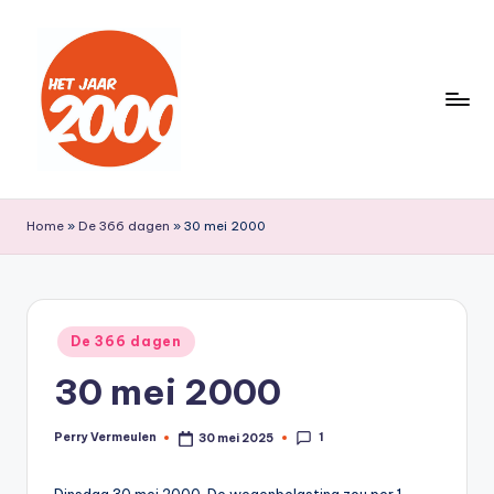
Ga
naar
de
inhoud
H
Een
jaar
e
Home
»
De 366 dagen
»
30 mei 2000
lang
t
terug
naar
J
het
a
Geplaatst
jaar
De 366 dagen
in
a
2000
30 mei 2000
r
2
1
Perry Vermeulen
30 mei 2025
Geplaatst
door
0