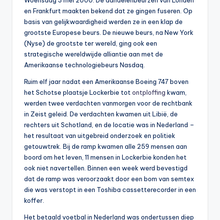
Woensdag 3 mei 2000. De aandelenbeurzen van Londen
0
en Frankfurt maakten bekend dat ze gingen fuseren. Op
basis van gelijkwaardigheid werden ze in een klap de
0
grootste Europese beurs. De nieuwe beurs, na New York
(Nyse) de grootste ter wereld, ging ook een
strategische wereldwijde alliantie aan met de
Amerikaanse technologiebeurs Nasdaq.
Ruim elf jaar nadat een Amerikaanse Boeing 747 boven
het Schotse plaatsje Lockerbie tot
ontploffing
kwam,
werden twee verdachten vanmorgen voor de rechtbank
in Zeist geleid. De verdachten kwamen uit Libië, de
rechters uit Schotland, en de locatie was in Nederland –
het resultaat van uitgebreid onderzoek en politiek
getouwtrek. Bij de ramp kwamen alle 259 mensen aan
boord om het leven, 11 mensen in Lockerbie konden het
ook niet navertellen. Binnen een week werd bevestigd
dat de ramp was veroorzaakt door een bom van semtex
die was verstopt in een Toshiba cassetterecorder in een
koffer.
Het betaald voetbal in Nederland was ondertussen diep