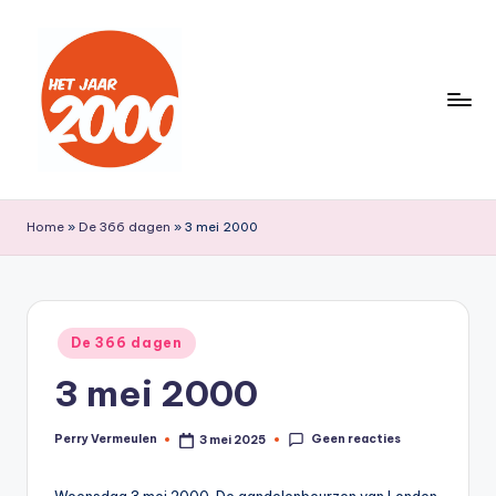
Ga
naar
de
inhoud
H
Een
jaar
e
Home
»
De 366 dagen
»
3 mei 2000
lang
t
terug
naar
J
het
a
Geplaatst
jaar
De 366 dagen
in
a
2000
3 mei 2000
r
2
Geen reacties
Perry Vermeulen
3 mei 2025
Geplaatst
door
0