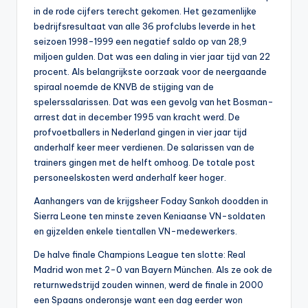
in de rode cijfers terecht gekomen. Het gezamenlijke
bedrijfsresultaat van alle 36 profclubs leverde in het
seizoen 1998-1999 een negatief saldo op van 28,9
miljoen gulden. Dat was een daling in vier jaar tijd van 22
procent. Als belangrijkste oorzaak voor de neergaande
spiraal noemde de KNVB de stijging van de
spelerssalarissen. Dat was een gevolg van het Bosman-
arrest dat in december 1995 van kracht werd. De
profvoetballers in Nederland gingen in vier jaar tijd
anderhalf keer meer verdienen. De salarissen van de
trainers gingen met de helft omhoog. De totale post
personeelskosten werd anderhalf keer hoger.
Aanhangers van de krijgsheer Foday Sankoh doodden in
Sierra Leone ten minste zeven Keniaanse VN-soldaten
en gijzelden enkele tientallen VN-medewerkers.
De halve finale Champions League ten slotte: Real
Madrid won met 2-0 van Bayern München. Als ze ook de
returnwedstrijd zouden winnen, werd de finale in 2000
een Spaans onderonsje want een dag eerder won