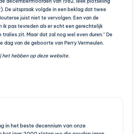
ij de decembermoorden van 1982, leek plotseling
r). De uitspraak volgde in een beklag dat twee
uterse juist niet te vervolgen. Een van de
ik pas tevreden als er echt een gerechtelijk
tralies zit. Maar dat zal nog wel even duren.” De
 dag van de geboorte van Perry Vermeulen.
ij het hebben op deze website.
erug in het beste decennium van onze
In het jaar 2000 sloten we die gouden jaren