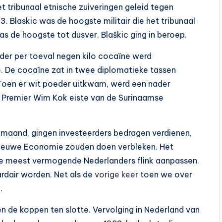
et tribunaal etnische zuiveringen geleid tegen
3. Blaskic was de hoogste militair die het tribunaal
s de hoogste tot dusver. Blaškic ging in beroep.
der per toeval negen kilo cocaïne werd
e. De cocaïne zat in twee diplomatieke tassen
 Toen er wit poeder uitkwam, werd een nader
. Premier Wim Kok eiste van de Surinaamse
 maand, gingen investeerders bedragen verdienen,
Nieuwe Economie zouden doen verbleken. Het
de meest vermogende Nederlanders flink aanpassen.
ardair worden. Net als de
vorige keer
toen we over
…
 de koppen ten slotte. Vervolging in Nederland van