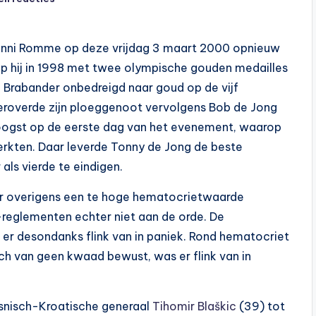
anni Romme op deze vrijdag 3 maart 2000 opnieuw
op hij in 1998 met twee olympische gouden medailles
e Brabander onbedreigd naar goud op de vijf
 veroverde zijn ploeggenoot vervolgens Bob de Jong
eoogst op de eerste dag van het evenement, waarop
rkten. Daar leverde Tonny de Jong de beste
ls vierde te eindigen.
er overigens een te hoge hematocrietwaarde
reglementen echter niet aan de orde. De
er desondanks flink van in paniek. Rond hematocriet
ch van geen kwaad bewust, was er flink van in
snisch-Kroatische generaal
Tihomir Blaškic
(39) tot