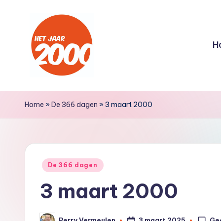
Ga
naar
H
de
inhoud
H
Een
jaar
e
Home
»
De 366 dagen
»
3 maart 2000
lang
t
terug
naar
J
het
Geplaatst
a
De 366 dagen
jaar
in
3 maart 2000
2000
a
r
Ge
3 maart 2025
Perry Vermeulen