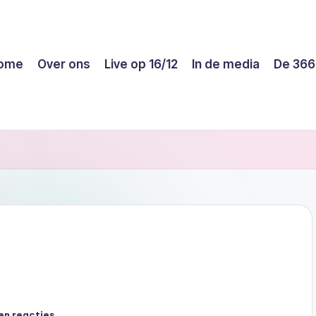
ome
Over ons
Live op 16/12
In de media
De 366
en reacties