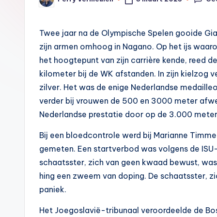
Geplaatst
2
door
0
Twee jaar na de Olympische Spelen gooide Gi
zijn armen omhoog in Nagano. Op het ijs waar
0
het hoogtepunt van zijn carrière kende, reed d
0
kilometer bij de WK afstanden. In zijn kielzog
zilver. Het was de enige Nederlandse medaill
verder bij vrouwen de 500 en 3000 meter afwe
Nederlandse prestatie door op de 3.000 meter a
Bij een bloedcontrole werd bij Marianne Timm
gemeten. Een startverbod was volgens de ISU-
schaatsster, zich van geen kwaad bewust, was 
hing een zweem van doping. De schaatsster, zi
paniek.
Het Joegoslavië-tribunaal veroordeelde de Bo