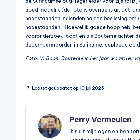
de Surinaamse oud-legerleider voor zijn rol b
goed mogelijk (de foto is overigens uit dat jaa
nabestaanden indienden na een beslissing om Bo
nabestaanden: “Hoewel ik goede hoop heb, ben 
vooronderzoek loopt en als Bouterse achter de 
decembermoorden in Suriname: gepleegd op de
Foto: V. Boon. Bouterse in het jaar waarover w
Laatst geüpdatet op 10 juli 2025
Perry Vermeulen
Ik sluit mijn ogen en ben t
geschiedenis, de jaren 90. 