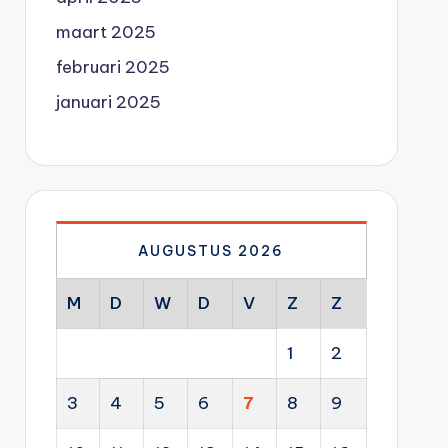
maart 2025
februari 2025
januari 2025
AUGUSTUS 2026
M
D
W
D
V
Z
Z
1
2
3
4
5
6
7
8
9