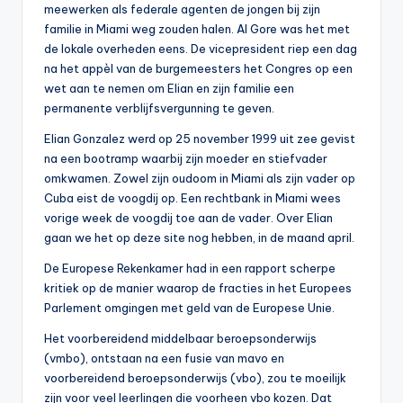
meewerken als federale agenten de jongen bij zijn
familie in Miami weg zouden halen. Al Gore was het met
de lokale overheden eens. De vicepresident riep een dag
na het appèl van de burgemeesters het Congres op een
wet aan te nemen om Elian en zijn familie een
permanente verblijfsvergunning te geven.
Elian Gonzalez werd op 25 november 1999 uit zee gevist
na een bootramp waarbij zijn moeder en stiefvader
omkwamen. Zowel zijn oudoom in Miami als zijn vader op
Cuba eist de voogdij op. Een rechtbank in Miami wees
vorige week de voogdij toe aan de vader. Over Elian
gaan we het op deze site nog hebben, in de maand april.
De Europese Rekenkamer had in een rapport scherpe
kritiek op de manier waarop de fracties in het Europees
Parlement omgingen met geld van de Europese Unie.
Het voorbereidend middelbaar beroepsonderwijs
(vmbo), ontstaan na een fusie van mavo en
voorbereidend beroepsonderwijs (vbo), zou te moeilijk
zijn voor veel leerlingen die voorheen vbo kozen. Dat