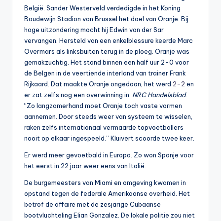
België. Sander Westerveld verdedigde in het Koning
Boudewijn Stadion van Brussel het doel van Oranje. Bij
hoge uitzondering mocht hij Edwin van der Sar
vervangen. Hersteld van een enkelblessure keerde Marc
Overmars als linksbuiten terug in de ploeg. Oranje was
gemakzuchtig. Het stond binnen een half uur 2-0 voor
de Belgen in de veertiende interland van trainer Frank
Rijkaard. Dat maakte Oranje ongedaan, het werd
2-2
en
er zat zelfs nog een overwinning in.
NRC Handelsblad
:
“Zo langzamerhand moet Oranje toch vaste vormen
aannemen. Door steeds weer van systeem te wisselen,
raken zelfs internationaal vermaarde topvoetballers
nooit op elkaar ingespeeld.” Kluivert scoorde twee keer.
Er werd meer gevoetbald in Europa. Zo won Spanje voor
het eerst in 22 jaar weer eens van Italië.
De burgemeesters van Miami en omgeving kwamen in
opstand tegen de federale Amerikaanse overheid. Het
betrof de affaire met de zesjarige Cubaanse
bootvluchteling Elian Gonzalez. De lokale politie zou niet