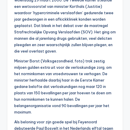
Woensdag 29 maart 2000. De Tweede Kamer steunde
0
een wetsvoorstel van minister Korthals (Justitie)
waardoor ‘hypercriminele verslaafden’ gedurende twee
0
jaar gedwongen in een afkickkliniek konden worden
geplaatst. Dat bleek in het debat over de maatregel
Strafrechtelijke Opvang Verslaafden (SOV). Het ging om
mannen die al jarenlang drugs gebruikten, veel delicten
pleegden en zeer waarschijnlijk zullen blijven plegen, en
die veel overlast gaven.
Minister Borst (Volksgezondheid, foto) trok zestig
miljoen gulden extra uit voor de verloskundige zorg, om
het norminkomen van vroedvrouwen te verhogen. De
minister herhaalde daarbij haar in de Eerste Kamer
gedane belofte dat verloskundigen nog maar 120 in
plaats van 150 bevallingen per jaar hoeven te doen om
hun norminkomen te kunnen halen. De
belangenorganisatie vond 90 bevallingen per jaar het
maximum.
Als beloning voor zijn goede spel bij Feyenoord
debuteerde Paul Bosvelt in het Nederlands elftal tegen