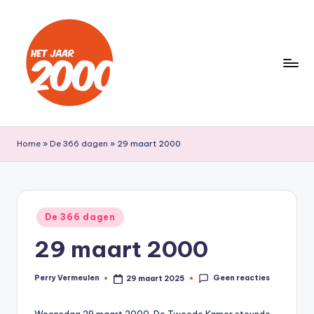
Ga
naar
de
inhoud
H
Een
jaar
e
Home
»
De 366 dagen
»
29 maart 2000
lang
t
terug
naar
J
het
a
Geplaatst
jaar
De 366 dagen
in
a
2000
29 maart 2000
r
2
Geen reacties
Perry Vermeulen
29 maart 2025
Geplaatst
door
0