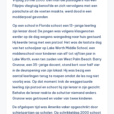
Vrijdag 26 mei 2000. Een man die passagiers van een
0
Filipijns vliegtuig beroofde en zich vervolgens met een
parachute uit de voeten maakte, werd dood in een
0
modderpoel gevonden.
Op een school in Florida schoot een 13-jarige leerling
zijn leraar dood. De jongen was volgens klasgenoten
eerder op de dag wegens wangedrag naar huis gestuurd.
Hij keerde terug met een pistool. Het was de laatste dag
van het schooljaar op Lake Worth Middle School, een
middenschool voor kinderen van elf tot vijftien jaar in
Lake Worth, even ten zuiden van West Palm Beach. Barry
Grunow, een 35-jarige docent, stond kort voor half vier
in de deuropening van zijn lokaal. Hij was bezig een
aantal leerlingen terug te roepen omdat de les nog niet
voorbij was. Op dat moment trok de weggestuurde
leerling zijn pistool en schoot hij zijn leraar in zijn gezicht.
Behalve de leraar raakte de schutter niemand anders.
Grunow was getrouwd en vader van twee kinderen.
De afgelopen tijd was Amerika vaker opgeschrikt door
schietpartijen op scholen. Op schrikkeldag 2000 schoot