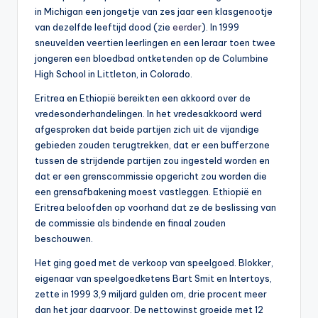
in Michigan een jongetje van zes jaar een klasgenootje
van dezelfde leeftijd dood (zie
eerder
). In 1999
sneuvelden veertien leerlingen en een leraar toen twee
jongeren een bloedbad ontketenden op de Columbine
High School in Littleton, in Colorado.
Eritrea en Ethiopië bereikten een akkoord over de
vredesonderhandelingen. In het vredesakkoord werd
afgesproken dat beide partijen zich uit de vijandige
gebieden zouden terugtrekken, dat er een bufferzone
tussen de strijdende partijen zou ingesteld worden en
dat er een grenscommissie opgericht zou worden die
een grensafbakening moest vastleggen. Ethiopië en
Eritrea beloofden op voorhand dat ze de beslissing van
de commissie als bindende en finaal zouden
beschouwen.
Het ging goed met de verkoop van speelgoed. Blokker,
eigenaar van speelgoedketens Bart Smit en Intertoys,
zette in 1999 3,9 miljard gulden om, drie procent meer
dan het jaar daarvoor. De nettowinst groeide met 12