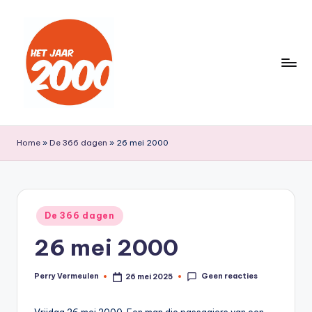
Ga
naar
de
inhoud
H
Een
jaar
e
Home
»
De 366 dagen
»
26 mei 2000
lang
t
terug
naar
J
het
a
Geplaatst
jaar
De 366 dagen
in
a
2000
26 mei 2000
r
2
Geen reacties
Perry Vermeulen
26 mei 2025
Geplaatst
door
0