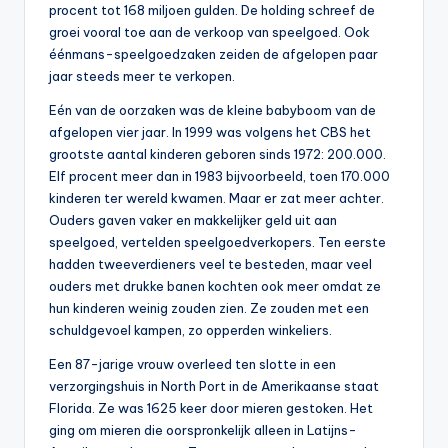
procent tot 168 miljoen gulden. De holding schreef de
groei vooral toe aan de verkoop van speelgoed. Ook
éénmans-speelgoedzaken zeiden de afgelopen paar
jaar steeds meer te verkopen.
Eén van de oorzaken was de kleine babyboom van de
afgelopen vier jaar. In 1999 was volgens het CBS het
grootste aantal kinderen geboren sinds 1972: 200.000.
Elf procent meer dan in 1983 bijvoorbeeld, toen 170.000
kinderen ter wereld kwamen. Maar er zat meer achter.
Ouders gaven vaker en makkelijker geld uit aan
speelgoed, vertelden speelgoedverkopers. Ten eerste
hadden tweeverdieners veel te besteden, maar veel
ouders met drukke banen kochten ook meer omdat ze
hun kinderen weinig zouden zien. Ze zouden met een
schuldgevoel kampen, zo opperden winkeliers.
Een 87-jarige vrouw overleed ten slotte in een
verzorgingshuis in North Port in de Amerikaanse staat
Florida. Ze was 1625 keer door mieren gestoken. Het
ging om mieren die oorspronkelijk alleen in Latijns-