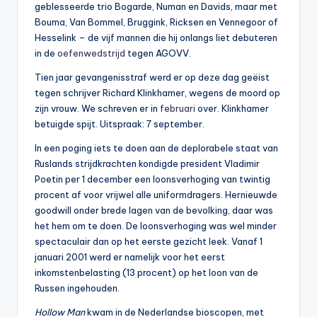
geblesseerde trio Bogarde, Numan en Davids, maar met
Bouma, Van Bommel, Bruggink, Ricksen en Vennegoor of
Hesselink – de vijf mannen die hij onlangs liet debuteren
in de
oefenwedstrijd
tegen AGOVV.
Tien jaar gevangenisstraf werd er op deze dag geëist
tegen schrijver Richard Klinkhamer, wegens de moord op
zijn vrouw. We schreven er in
februari
over. Klinkhamer
betuigde spijt. Uitspraak: 7 september.
In een poging iets te doen aan de deplorabele staat van
Ruslands strijdkrachten kondigde president Vladimir
Poetin per 1 december een loonsverhoging van twintig
procent af voor vrijwel alle uniformdragers. Hernieuwde
goodwill onder brede lagen van de bevolking, daar was
het hem om te doen. De loonsverhoging was wel minder
spectaculair dan op het eerste gezicht leek. Vanaf 1
januari 2001 werd er namelijk voor het eerst
inkomstenbelasting (13 procent) op het loon van de
Russen ingehouden.
Hollow Man
kwam in de Nederlandse bioscopen, met