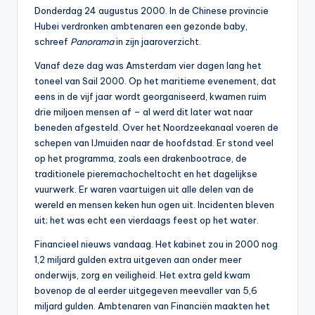
0
Donderdag 24 augustus 2000. In de Chinese provincie
Hubei verdronken ambtenaren een gezonde baby,
0
schreef
Panorama
in zijn jaaroverzicht.
Vanaf deze dag was Amsterdam vier dagen lang het
toneel van Sail 2000. Op het maritieme evenement, dat
eens in de vijf jaar wordt georganiseerd, kwamen ruim
drie miljoen mensen af – al werd dit later wat naar
beneden afgesteld. Over het Noordzeekanaal voeren de
schepen van IJmuiden naar de hoofdstad. Er stond veel
op het programma, zoals een drakenbootrace, de
traditionele pieremachocheltocht en het dagelijkse
vuurwerk. Er waren vaartuigen uit alle delen van de
wereld en mensen keken hun ogen uit. Incidenten bleven
uit; het was echt een vierdaags feest op het water.
Financieel nieuws vandaag. Het kabinet zou in 2000 nog
1,2 miljard gulden extra uitgeven aan onder meer
onderwijs, zorg en veiligheid. Het extra geld kwam
bovenop de al eerder uitgegeven meevaller van 5,6
miljard gulden. Ambtenaren van Financiën maakten het