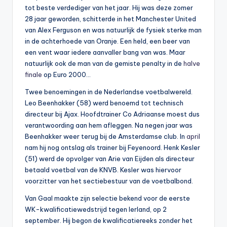
tot beste verdediger van het jaar. Hij was deze zomer
28 jaar geworden, schitterde in het Manchester United
van Alex Ferguson en was natuurlijk de fysiek sterke man
in de achterhoede van Oranje. Een held, een beer van
een vent waar iedere aanvaller bang van was. Maar
natuurlijk ook de man van de gemiste penalty in de
halve
finale
op Euro 2000…
Twee benoemingen in de Nederlandse voetbalwereld.
Leo Beenhakker (58) werd benoemd tot technisch
directeur bij Ajax. Hoofdtrainer Co Adriaanse moest dus
verantwoording aan hem afleggen. Na negen jaar was
Beenhakker weer terug bij de Amsterdamse club. In
april
nam hij nog ontslag als trainer bij Feyenoord. Henk Kesler
(51) werd de opvolger van Arie van Eijden als directeur
betaald voetbal van de KNVB. Kesler was hiervoor
voorzitter van het sectiebestuur van de voetbalbond.
Van Gaal maakte zijn selectie bekend voor de eerste
WK-kwalificatiewedstrijd tegen Ierland, op 2
september. Hij begon de kwalificatiereeks zonder het