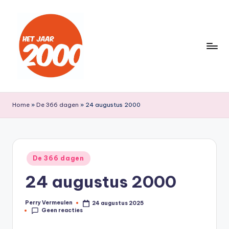
Ga
naar
de
inhoud
H
Een
jaar
e
Home
»
De 366 dagen
»
24 augustus 2000
lang
t
terug
naar
J
het
a
Geplaatst
jaar
De 366 dagen
in
a
2000
24 augustus 2000
r
2
Perry Vermeulen
24 augustus 2025
Geplaatst
Geen reacties
door
0