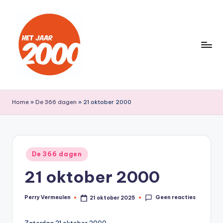
Ga
naar
de
inhoud
H
Een
jaar
e
Home
»
De 366 dagen
»
21 oktober 2000
lang
t
terug
naar
J
het
a
Geplaatst
jaar
De 366 dagen
in
a
2000
21 oktober 2000
r
2
Geen reacties
Perry Vermeulen
21 oktober 2025
Geplaatst
door
0