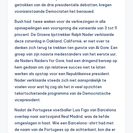
getrokken van de drie presidentiële debatten, kregen
vooraanstaande Democraten het benauwd.
Bush had twee weken voor de verkiezingen in alle
opiniepeilingen een voorsprong die varieerde van 3 tot 11
procent. De Groene lijsttrekker Ralph Nader verklaarde
deze zaterdag in Oakland, Californië, er niet over te
denken zich terug te trekken ten gunste van Al Gore. Een
groep van zijn naaste medestanders van het eerste uur,
de Naders Raiders for Gore, had een dringend beroep op
hem gedaan om zijn relatieve succes niet te laten
werken als opstap voor een Republikeinse president.
Nader verklaarde steeds zich niet aansprakelijk te
voelen voor wat hij zag als het in veel opzichten
tekortschietende programma van de Democratische
vicepresident.
Nadat de Portugese voetballer Luis Figo van Barcelona
overliep naar aartsvijand Real Madrid, was de liefde
omgeslagen in haat. Wie een Barcelona-shirt had met
de naam van de Portugees op de achterkant, kon die er