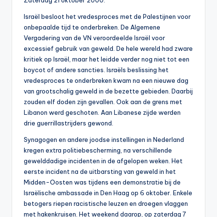
Zaterdag 21 oktober 2000.
0
Israël besloot het vredesproces met de Palestijnen voor
0
onbepaalde tijd te onderbreken. De Algemene
Vergadering van de VN veroordeelde Israël voor
excessief gebruik van geweld. De hele wereld had zware
kritiek op Israël, maar het leidde verder nog niet tot een
boycot of andere sancties. Israëls beslissing het
vredesproces te onderbreken kwam na een nieuwe dag
van grootschalig geweld in de bezette gebieden. Daarbij
zouden elf doden zijn gevallen. Ook aan de grens met
Libanon werd geschoten. Aan Libanese zijde werden
drie guerrillastrijders gewond.
Synagogen en andere joodse instellingen in Nederland
kregen extra politiebescherming, na verschillende
gewelddadige incidenten in de afgelopen weken. Het
eerste incident na de uitbarsting van geweld in het
Midden-Oosten was tijdens een demonstratie bij de
Israëlische ambassade in Den Haag op 6 oktober. Enkele
betogers riepen racistische leuzen en droegen vlaggen
met hakenkruisen. Het weekend daarop, op zaterdag 7