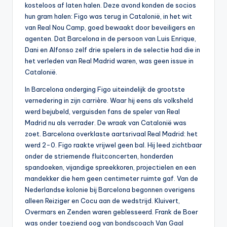
kosteloos af laten halen. Deze avond konden de socios
hun gram halen: Figo was terug in Catalonië, in het wit
van Real Nou Camp, goed bewaakt door beveiligers en
agenten. Dat Barcelona in de persoon van Luis Enrique,
Dani en Alfonso zelf drie spelers in de selectie had die in
het verleden van Real Madrid waren, was geen issue in
Catalonië.
In Barcelona onderging Figo uiteindelijk de grootste
vernedering in zijn carrière. Waar hij eens als volksheld
werd bejubeld, verguisden fans de speler van Real
Madrid nu als verrader. De wraak van Catalonië was
zoet. Barcelona overklaste aartsrivaal Real Madrid: het
werd 2-0. Figo raakte vrijwel geen bal. Hij leed zichtbaar
onder de striemende fluitconcerten, honderden
spandoeken, vijandige spreekkoren, projectielen en een
mandekker die hem geen centimeter ruimte gaf. Van de
Nederlandse kolonie bij Barcelona begonnen overigens
alleen Reiziger en Cocu aan de wedstrijd. Kluivert,
Overmars en Zenden waren geblesseerd. Frank de Boer
was onder toeziend oog van bondscoach Van Gaal