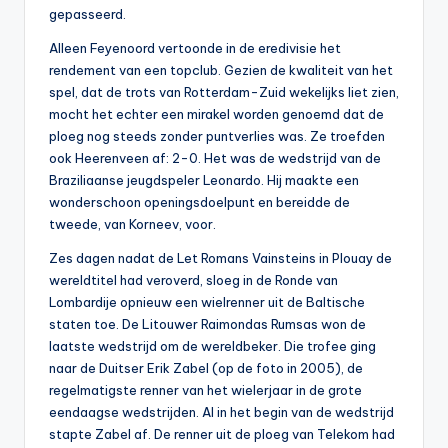
gepasseerd.
Alleen Feyenoord vertoonde in de eredivisie het
rendement van een topclub. Gezien de kwaliteit van het
spel, dat de trots van Rotterdam-Zuid wekelijks liet zien,
mocht het echter een mirakel worden genoemd dat de
ploeg nog steeds zonder puntverlies was. Ze troefden
ook Heerenveen af: 2-0. Het was de wedstrijd van de
Braziliaanse jeugdspeler Leonardo. Hij maakte een
wonderschoon openingsdoelpunt en bereidde de
tweede, van Korneev, voor.
Zes dagen nadat de Let Romans Vainsteins in Plouay de
wereldtitel had veroverd, sloeg in de Ronde van
Lombardije opnieuw een wielrenner uit de Baltische
staten toe. De Litouwer Raimondas Rumsas won de
laatste wedstrijd om de wereldbeker. Die trofee ging
naar de Duitser Erik Zabel (op de foto in 2005), de
regelmatigste renner van het wielerjaar in de grote
eendaagse wedstrijden. Al in het begin van de wedstrijd
stapte Zabel af. De renner uit de ploeg van Telekom had