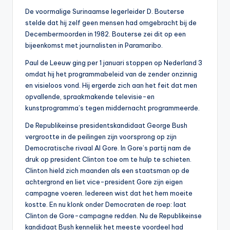
De voormalige Surinaamse legerleider D. Bouterse
stelde dat hij zelf geen mensen had omgebracht bij de
Decembermoorden in 1982. Bouterse zei dit op een
bijeenkomst met journalisten in Paramaribo.
Paul de Leeuw ging per 1 januari stoppen op Nederland 3
omdat hij het programmabeleid van de zender onzinnig
en visieloos vond. Hij ergerde zich aan het feit dat men
opvallende, spraakmakende televisie-en
kunstprogramma’s tegen middernacht programmeerde.
De Republikeinse presidentskandidaat George Bush
vergrootte in de peilingen zijn voorsprong op zijn
Democratische rivaal Al Gore. In Gore’s partij nam de
druk op president Clinton toe om te hulp te schieten.
Clinton hield zich maanden als een staatsman op de
achtergrond en liet vice-president Gore zijn eigen
campagne voeren. Iedereen wist dat het hem moeite
kostte. En nu klonk onder Democraten de roep: laat
Clinton de Gore-campagne redden. Nu de Republikeinse
kandidaat Bush kennelijk het meeste voordeel had