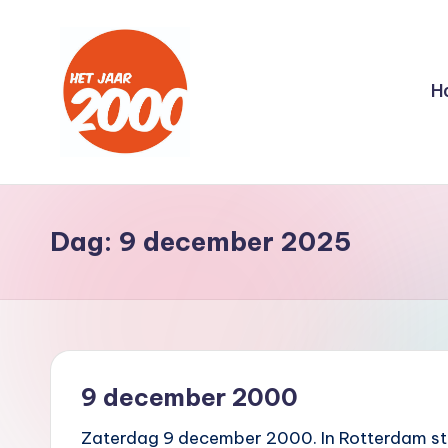
Ga
naar
H
de
inhoud
H
Een
jaar
e
lang
Dag:
9 december 2025
t
terug
naar
J
het
a
jaar
2000
a
9 december 2000
r
Zaterdag 9 december 2000. In Rotterdam sto