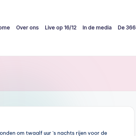
ome
Over ons
Live op 16/12
In de media
De 366
nden om twaalf uur 's nachts rijen voor de