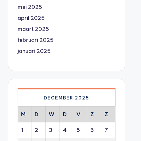
mei 2025
april 2025
maart 2025
februari 2025
januari 2025
DECEMBER 2025
M
D
W
D
V
Z
Z
1
2
3
4
5
6
7