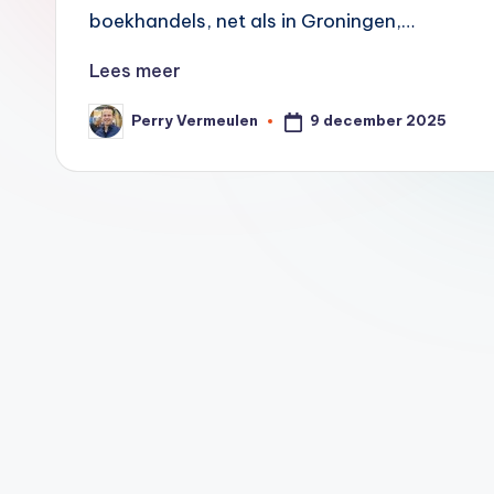
2
boekhandels, net als in Groningen,…
0
Lees meer
0
9 december 2025
Perry Vermeulen
Geplaatst
door
0