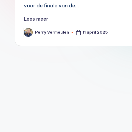
2
voor de finale van de…
0
Lees meer
0
11 april 2025
Perry Vermeulen
Geplaatst
door
0