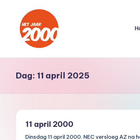
Ga
naar
H
de
inhoud
H
Een
jaar
e
lang
Dag:
11 april 2025
t
terug
naar
J
het
a
jaar
2000
a
11 april 2000
r
Dinsdag 11 april 2000. NEC versloeg AZ na 