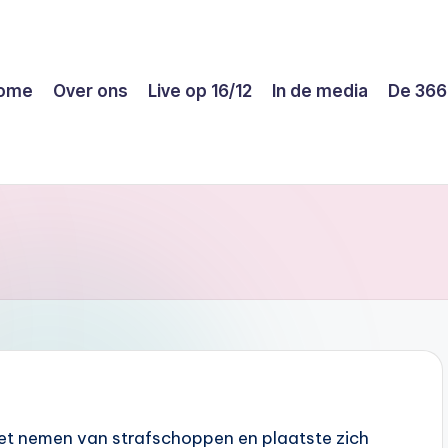
ome
Over ons
Live op 16/12
In de media
De 366
het nemen van strafschoppen en plaatste zich