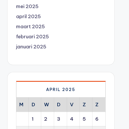
mei 2025
april 2025
maart 2025
februari 2025
januari 2025
APRIL 2025
M
D
W
D
V
Z
Z
1
2
3
4
5
6