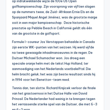
op indrukwekkende wijze de 100e US Open
golfkampioenschap. Zijn voorsprong van vijftien slagen
op de nummers twee, de Zuid-Afrikaan Ernie Els en de
Spanjaard Miquel Angel Jiménez, was de grootste marge
ooit in een major kampioenschap. Deze historische
prestatie op Pebble Beach in Californië geldt als één
van de grootste in de golfsport.
Formule I-coureur Jos Verstappen behaalde in Canada
zijn eerste WK-punten van het seizoen. Hij werd vijfde
na twee gewaagde inhaalmanoeuvres in de regen. De
Duitser Michael Schumacher won. Jos droeg een
speciale oranje helm met de tekst Hup Holland, ter
aanmoediging van het Nederlands voetbalelftal. Die
helm bracht geluk; het was zijn beste resultaat sinds hij
in 1994 voor het Benetton-team reed.
Tennis dan, ten slotte. Richard Krajicek verloor de finale
van het grastoernooi in het Duitse Halle van David
Prinosil. De Nederlander had weinig in te brengen tegen
het verrassende sterke spel van de Duitser, die met 6-3
en 6-2 won.