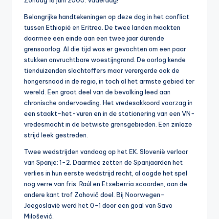
Zondag 18 juni 2000. Vaderdag!
0
Belangrijke handtekeningen op deze dag in het conflict
0
tussen Ethiopië en Eritrea. De twee landen maakten
daarmee een einde aan een twee jaar durende
grensoorlog. Al die tijd was er gevochten om een paar
stukken onvruchtbare woestijngrond. De oorlog kende
tienduizenden slachtoffers maar verergerde ook de
hongersnood in de regio, in toch al het armste gebied ter
wereld. Een groot deel van de bevolking leed aan
chronische ondervoeding. Het vredesakkoord voorzag in
een staakt-het-vuren en in de stationering van een VN-
vredesmacht in de betwiste grensgebieden. Een zinloze
strijd leek gestreden.
Twee wedstrijden vandaag op het EK. Slovenië verloor
van Spanje: 1-2. Daarmee zetten de Spanjaarden het
verlies in hun eerste wedstrijd recht, al oogde het spel
nog verre van fris. Raúl en Etxeberria scoorden, aan de
andere kant trof Zahovič doel. Bij Noorwegen-
Joegoslavië werd het 0-1 door een goal van Savo
Milošević.