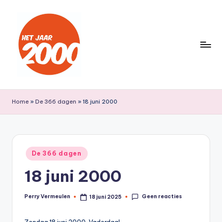
Ga
naar
de
inhoud
H
Een
jaar
e
Home
»
De 366 dagen
»
18 juni 2000
lang
t
terug
naar
J
het
a
Geplaatst
jaar
De 366 dagen
in
a
2000
18 juni 2000
r
2
Geen reacties
Perry Vermeulen
18 juni 2025
Geplaatst
door
0