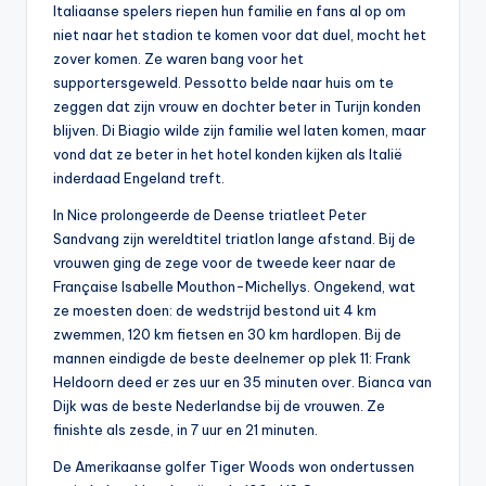
Italiaanse spelers riepen hun familie en fans al op om
niet naar het stadion te komen voor dat duel, mocht het
zover komen. Ze waren bang voor het
supportersgeweld. Pessotto belde naar huis om te
zeggen dat zijn vrouw en dochter beter in Turijn konden
blijven. Di Biagio wilde zijn familie wel laten komen, maar
vond dat ze beter in het hotel konden kijken als Italië
inderdaad Engeland treft.
In Nice prolongeerde de Deense triatleet Peter
Sandvang zijn wereldtitel triatlon lange afstand. Bij de
vrouwen ging de zege voor de tweede keer naar de
Française Isabelle Mouthon-Michellys. Ongekend, wat
ze moesten doen: de wedstrijd bestond uit 4 km
zwemmen, 120 km fietsen en 30 km hardlopen. Bij de
mannen eindigde de beste deelnemer op plek 11: Frank
Heldoorn deed er zes uur en 35 minuten over. Bianca van
Dijk was de beste Nederlandse bij de vrouwen. Ze
finishte als zesde, in 7 uur en 21 minuten.
De Amerikaanse golfer Tiger Woods won ondertussen