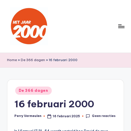
Ga
naar
de
inhoud
H
Een
jaar
e
Home
»
De 366 dagen
»
16 februari 2000
lang
t
terug
naar
J
het
a
Geplaatst
jaar
De 366 dagen
in
a
2000
16 februari 2000
r
2
Geen reacties
Perry Vermeulen
16 februari 2025
Geplaatst
door
0