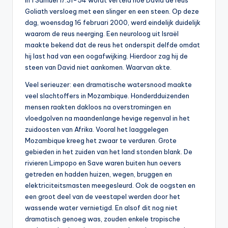
In 1 Samuel 17:31-54 wordt verteld hoe David de reus
0
Goliath versloeg met een slinger en een steen. Op deze
dag, woensdag 16 februari 2000, werd eindelijk duidelijk
0
waarom de reus neerging. Een neuroloog uit Israël
maakte bekend dat de reus het onderspit delfde omdat
hij last had van een oogafwijking. Hierdoor zag hij de
steen van David niet aankomen. Waarvan akte.
Veel serieuzer: een dramatische watersnood maakte
veel slachtoffers in Mozambique. Honderdduizenden
mensen raakten dakloos na overstromingen en
vloedgolven na maandenlange hevige regenval in het
zuidoosten van Afrika. Vooral het laaggelegen
Mozambique kreeg het zwaar te verduren. Grote
gebieden in het zuiden van het land stonden blank. De
rivieren Limpopo en Save waren buiten hun oevers
getreden en hadden huizen, wegen, bruggen en
elektriciteitsmasten meegesleurd. Ook de oogsten en
een groot deel van de veestapel werden door het
wassende water vernietigd. En alsof dit nog niet
dramatisch genoeg was, zouden enkele tropische