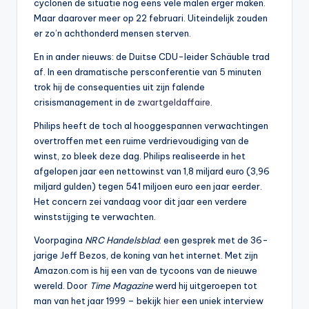
cyclonen de situatie nog eens vele malen erger maken.
Maar daarover meer op 22 februari. Uiteindelijk zouden
er zo’n achthonderd mensen sterven.
En in ander nieuws: de Duitse CDU-leider Schäuble trad
af. In een dramatische persconferentie van 5 minuten
trok hij de consequenties uit zijn falende
crisismanagement in de
zwartgeldaffaire
.
Philips heeft de toch al hooggespannen verwachtingen
overtroffen met een ruime verdrievoudiging van de
winst, zo bleek deze dag. Philips realiseerde in het
afgelopen jaar een nettowinst van 1,8 miljard euro (3,96
miljard gulden) tegen 541 miljoen euro een jaar eerder.
Het concern zei vandaag voor dit jaar een verdere
winststijging te verwachten.
Voorpagina
NRC Handelsblad
: een gesprek met de 36-
jarige Jeff Bezos, de koning van het internet. Met zijn
Amazon.com is hij een van de tycoons van de nieuwe
wereld. Door
Time Magazine
werd hij uitgeroepen tot
man van het jaar 1999 – bekijk
hier
een uniek interview