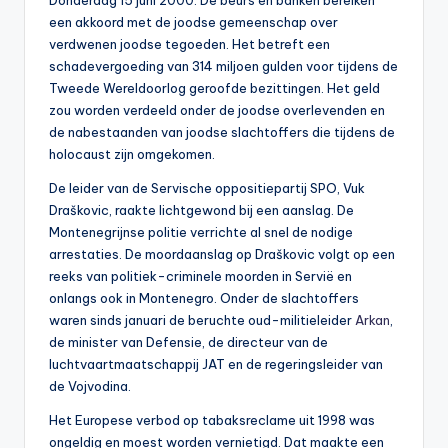
Donderdag 15 juni 2000. De beurs en banken bereiken
0
een akkoord met de joodse gemeenschap over
verdwenen joodse tegoeden. Het betreft een
0
schadevergoeding van 314 miljoen gulden voor tijdens de
Tweede Wereldoorlog geroofde bezittingen. Het geld
zou worden verdeeld onder de joodse overlevenden en
de nabestaanden van joodse slachtoffers die tijdens de
holocaust zijn omgekomen.
De leider van de Servische oppositiepartij SPO, Vuk
Draškovic, raakte lichtgewond bij een aanslag. De
Montenegrijnse politie verrichte al snel de nodige
arrestaties. De moordaanslag op Draškovic volgt op een
reeks van politiek-criminele moorden in Servië en
onlangs ook in Montenegro. Onder de slachtoffers
waren sinds januari de beruchte oud-militieleider
Arkan
,
de minister van Defensie, de directeur van de
luchtvaartmaatschappij JAT en de regeringsleider van
de Vojvodina.
Het Europese verbod op tabaksreclame uit 1998 was
ongeldig en moest worden vernietigd. Dat maakte een