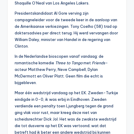
Shaquille O’Neal van Los Angeles Lakers.
Presidentskandidaat Al Gore verving zijn
campagneleider voor de tweede keer in de aanloop van
de Amerikaanse verkiezingen. Tony Coelho (58) trad op
doktersadvies per direct terug. Hij werd vervangen door
William Daley, minister van Handel in de regering van
Clinton.
In de Nederlandse bioscopen vanaf vandaag: de
romantische komedie
Three to Tango
met
Friends
-
acteur Matthew Perry, Neve Campbell, Dylan
McDermott en Oliver Platt. Geen film die echt is
bijgebleven.
Maar één wedstrijd vandaag op het EK. Zweden-Turkije
eindigde in 0-0, ik was erbij in Eindhoven. Zweden
verdiende een penalty toen Ljungberg tegen de grond
ging vlak voor rust, maar kreeg deze niet van
scheidsrechter Dick Jol. Het was de zwakste wedstrijd
die tot dusverre op het EK was vertoond; wat dat
betreft had ik beter een andere wedstrijd bij kunnen