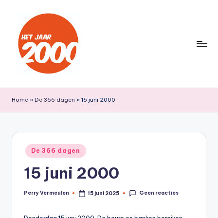
Ga
naar
de
inhoud
H
Een
jaar
e
Home
»
De 366 dagen
»
15 juni 2000
lang
t
terug
naar
J
het
a
Geplaatst
jaar
De 366 dagen
in
a
2000
15 juni 2000
r
2
Geen reacties
Perry Vermeulen
15 juni 2025
Geplaatst
door
0