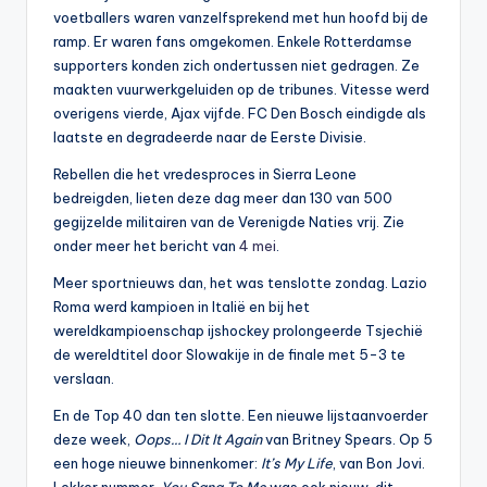
voetballers waren vanzelfsprekend met hun hoofd bij de
ramp. Er waren fans omgekomen. Enkele Rotterdamse
supporters konden zich ondertussen niet gedragen. Ze
maakten vuurwerkgeluiden op de tribunes. Vitesse werd
overigens vierde, Ajax vijfde. FC Den Bosch eindigde als
laatste en degradeerde naar de Eerste Divisie.
Rebellen die het vredesproces in Sierra Leone
bedreigden, lieten deze dag meer dan 130 van 500
gegijzelde militairen van de Verenigde Naties vrij. Zie
onder meer het bericht van
4 mei
.
Meer sportnieuws dan, het was tenslotte zondag. Lazio
Roma werd kampioen in Italië en bij het
wereldkampioenschap ijshockey prolongeerde Tsjechië
de wereldtitel door Slowakije in de finale met 5-3 te
verslaan.
En de Top 40 dan ten slotte. Een nieuwe lijstaanvoerder
deze week,
Oops… I Dit It Again
van Britney Spears. Op 5
een hoge nieuwe binnenkomer:
It’s My Life
, van Bon Jovi.