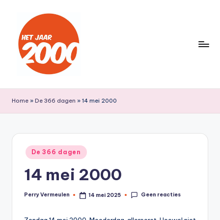
Ga
naar
de
inhoud
H
Een
jaar
e
Home
»
De 366 dagen
»
14 mei 2000
lang
t
terug
naar
J
het
a
Geplaatst
jaar
De 366 dagen
in
a
2000
14 mei 2000
r
2
Geen reacties
Perry Vermeulen
14 mei 2025
Geplaatst
door
0