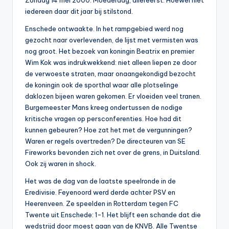
Zondag 14 mei 2000. Moederdag, allereerst. Hoewel niet
0
iedereen daar dit jaar bij stilstond.
0
Enschede ontwaakte. In het rampgebied werd nog
gezocht naar overlevenden, de lijst met vermisten was
nog groot. Het bezoek van koningin Beatrix en premier
Wim Kok was indrukwekkend: niet alleen liepen ze door
de verwoeste straten, maar onaangekondigd bezocht
de koningin ook de sporthal waar alle plotselinge
daklozen bijeen waren gekomen. Er vloeiden veel tranen.
Burgemeester Mans kreeg ondertussen de nodige
kritische vragen op persconferenties. Hoe had dit
kunnen gebeuren? Hoe zat het met de vergunningen?
Waren er regels overtreden? De directeuren van SE
Fireworks bevonden zich net over de grens, in Duitsland.
Ook zij waren in shock.
Het was de dag van de laatste speelronde in de
Eredivisie. Feyenoord werd derde achter PSV en
Heerenveen. Ze speelden in Rotterdam tegen FC
Twente uit Enschede: 1-1. Het blijft een schande dat die
wedstrijd door moest gaan van de KNVB. Alle Twentse