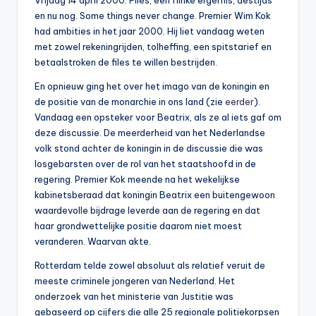
Vrijdag 14 april 2000. Files, een flinke ergernis, destijds
0
en nu nog. Some things never change. Premier Wim Kok
had ambities in het jaar 2000. Hij liet vandaag weten
0
met zowel rekeningrijden, tolheffing, een spitstarief en
betaalstroken de files te willen bestrijden.
En opnieuw ging het over het imago van de koningin en
de positie van de monarchie in ons land (zie
eerder
).
Vandaag een opsteker voor Beatrix, als ze al iets gaf om
deze discussie. De meerderheid van het Nederlandse
volk stond achter de koningin in de discussie die was
losgebarsten over de rol van het staatshoofd in de
regering. Premier Kok meende na het wekelijkse
kabinetsberaad dat koningin Beatrix een buitengewoon
waardevolle bijdrage leverde aan de regering en dat
haar grondwettelijke positie daarom niet moest
veranderen. Waarvan akte.
Rotterdam telde zowel absoluut als relatief veruit de
meeste criminele jongeren van Nederland. Het
onderzoek van het ministerie van Justitie was
gebaseerd op cijfers die alle 25 regionale politiekorpsen