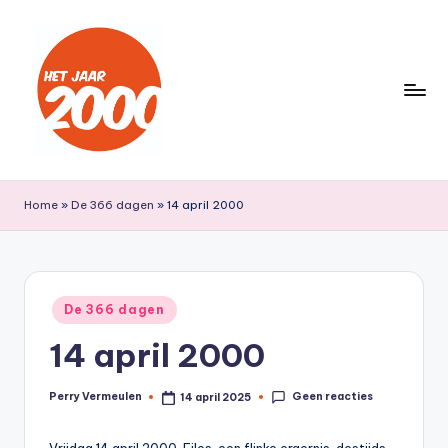
Ga
naar
de
inhoud
H
Een
jaar
e
Home
»
De 366 dagen
»
14 april 2000
lang
t
terug
naar
J
het
a
Geplaatst
jaar
De 366 dagen
in
a
2000
14 april 2000
r
2
Geen reacties
Perry Vermeulen
14 april 2025
Geplaatst
door
0