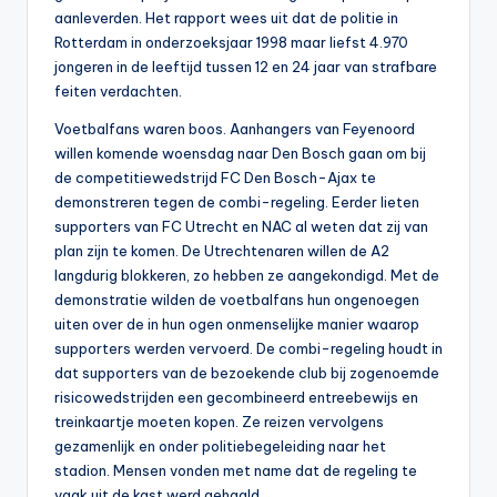
aanleverden. Het rapport wees uit dat de politie in
Rotterdam in onderzoeksjaar 1998 maar liefst 4.970
jongeren in de leeftijd tussen 12 en 24 jaar van strafbare
feiten verdachten.
Voetbalfans waren boos. Aanhangers van Feyenoord
willen komende woensdag naar Den Bosch gaan om bij
de competitiewedstrijd FC Den Bosch-Ajax te
demonstreren tegen de combi-regeling. Eerder lieten
supporters van FC Utrecht en NAC al weten dat zij van
plan zijn te komen. De Utrechtenaren willen de A2
langdurig blokkeren, zo hebben ze aangekondigd. Met de
demonstratie wilden de voetbalfans hun ongenoegen
uiten over de in hun ogen onmenselijke manier waarop
supporters werden vervoerd. De combi-regeling houdt in
dat supporters van de bezoekende club bij zogenoemde
risicowedstrijden een gecombineerd entreebewijs en
treinkaartje moeten kopen. Ze reizen vervolgens
gezamenlijk en onder politiebegeleiding naar het
stadion. Mensen vonden met name dat de regeling te
vaak uit de kast werd gehaald.