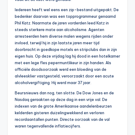
Iedereen heeft wel eens een zip-bestand uitgepakt. De
bedenker daarvan was een topprogrammeur genaamd
Phil Katz. Naarmate de jaren vorderden leed Katz in
steeds sterkere mate aan alcoholisme. Agenten
arresteerden hem diverse malen wegens rijden onder
invloed, terwijl hij in zijn laatste jaren meer tijd
doorbracht in goedkope motels en stripclubs dan in zijn
eigen huis. Op deze vrijdag lag hij dood in een hotelkamer
met een lege fles pepermuntlikeur in zijn handen. Als
officiële doodsoorzaak werd een bloeding van de
alvleesklier vastgesteld, veroorzaakt door een acute
alcoholvergiftiging. Hij werd maar 37 jaar.
Beursnieuws dan nog, ten slotte. De Dow Jones en de
Nasdaq geraakten op deze dag in een vrije val. De
indexen van de grote Amerikaanse aandelenbeurzen
kelderden gisteren duizelingwekkend en verloren
recordaantallen punten. Directe oorzaak van de val
waren tegenvallende inflatiecijfers.