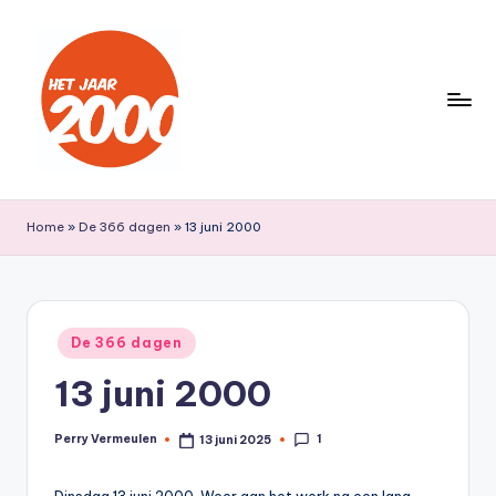
Ga
naar
de
inhoud
H
Een
jaar
e
Home
»
De 366 dagen
»
13 juni 2000
lang
t
terug
naar
J
het
a
Geplaatst
jaar
De 366 dagen
in
a
2000
13 juni 2000
r
2
1
Perry Vermeulen
13 juni 2025
Geplaatst
door
0