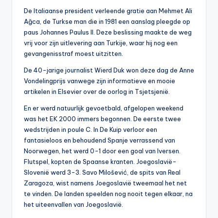
De Italiaanse president verleende gratie aan Mehmet Ali
Ağca, de Turkse man die in 1981 een aanslag pleegde op
paus Johannes Paulus II. Deze beslissing maakte de weg
vrij voor zijn uitlevering aan Turkije, waar hij nog een
gevangenisstraf moest uitzitten.
De 40-jarige journalist Wierd Duk won deze dag de Anne
Vondelingprijs vanwege zijn informatieve en mooie
artikelen in Elsevier over de oorlog in Tsjetsjenië.
En er werd natuurlijk gevoetbald, afgelopen weekend
was het EK 2000 immers begonnen. De eerste twee
wedstrijden in poule C. In De Kuip verloor een
fantasieloos en behoudend Spanje verrassend van
Noorwegen, het werd 0-1 door een goal van Iversen.
Flutspel, kopten de Spaanse kranten. Joegoslavië-
Slovenië werd 3-3. Savo Milošević, de spits van Real
Zaragoza, wist namens Joegoslavië tweemaal het net
te vinden. De landen speelden nog nooit tegen elkaar, na
het uiteenvallen van Joegoslavië.