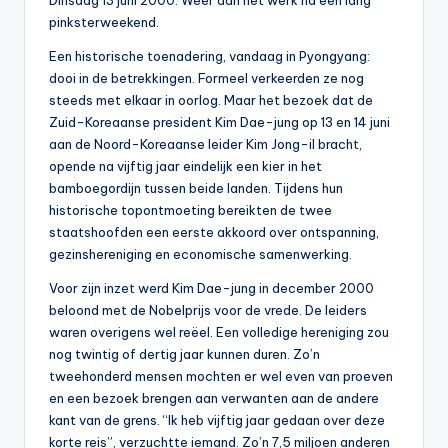
Dinsdag 13 juni 2000. Weer aan het werk na een lang
0
pinksterweekend.
0
Een historische toenadering, vandaag in Pyongyang:
dooi in de betrekkingen. Formeel verkeerden ze nog
steeds met elkaar in oorlog. Maar het bezoek dat de
Zuid-Koreaanse president Kim Dae-jung op 13 en 14 juni
aan de Noord-Koreaanse leider Kim Jong-il bracht,
opende na vijftig jaar eindelijk een kier in het
bamboegordijn tussen beide landen. Tijdens hun
historische topontmoeting bereikten de twee
staatshoofden een eerste akkoord over ontspanning,
gezinshereniging en economische samenwerking.
Voor zijn inzet werd Kim Dae-jung in december 2000
beloond met de Nobelprijs voor de vrede. De leiders
waren overigens wel reëel. Een volledige hereniging zou
nog twintig of dertig jaar kunnen duren. Zo’n
tweehonderd mensen mochten er wel even van proeven
en een bezoek brengen aan verwanten aan de andere
kant van de grens. “Ik heb vijftig jaar gedaan over deze
korte reis”, verzuchtte iemand. Zo’n 7,5 miljoen anderen